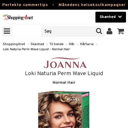
Perfekte sommertips
-
Månedens helsekostkampagner
Skønhed
RKER
Skønhed
M BRANDS
T
Kontaktlinser
Shopping4net
»
Skønhed
»
Til hende
»
Hår
»
Hårfarve
»
Loki Naturia Perm Wave Liquid - Normal Hair
NER
Helsekost
ODUKTER
Apotek
Loki Naturia Perm Wave Liquid
e
Fitness
Normal Hair
Hjem & Indretning
essoires
Legetøj, Barn & Baby
lsam
Varemærker
rster / Kæmmer
Kampagner
ktroniske produkter