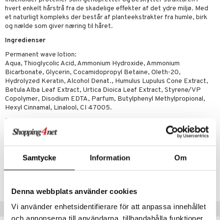
p
elingen
hvert enkelt hårstrå fra de skadelige effekter af det ydre miljø. Med
æg & Overskæg
n 3: Fugt
tpleje
sh
et naturligt kompleks der består af planteekstrakter fra humle, birk
og nælde som giver næring til håret.
produkter
d- og kropspleje
n
matics Elixir
e
Ingredienser
cialprodukter
n- og læbepleje
cealer
yx
beskyttelse
Permanent wave lotion:
lettasker
Aqua, Thioglycolic Acid, Ammonium Hydroxide, Ammonium
seprodukter
liner
nique Happy
rin til mænd
Bicarbonate, Glycerin, Cocamidopropyl Betaine, Oleth-20,
Hydrolyzed Keratin, Alcohol Denat., Humulus Lupulus Cone Extract,
rum
ndation
nique Happy For Men
bering og rens
Betula Alba Leaf Extract, Urtica Dioica Leaf Extract, Styrene/VP
Copolymer, Disodium EDTA, Parfum, Butylphenyl Methylpropional,
estift
foliering
Hexyl Cinnamal, Linalool, CI 47005.
gloss
t og beskyttelse
Fixer:
Aqua, Hydrogen Peroxide, Laureth-10, Styrene/VP Copolymer,
liner
pleje
Salicylic Acid.
euppensler
Samtycke
Information
Om
Artikelnr.
cara
CJON1-JO-1-XX-XX
nskygge
Denna webbplats använder cookies
mer
Vi använder enhetsidentifierare för att anpassa innehållet
Populære produkter
dder
och annonserna till användarna, tillhandahålla funktioner