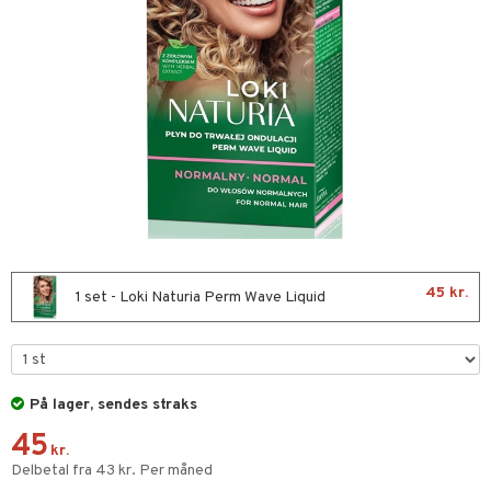
t Set
farve
kur
rmaske
tap
ve-in balsam
ampoo
ling
45 kr.
1 set - Loki Naturia Perm Wave Liquid
deprodukter
rshampoo
ns & Antikrusning
je
spray
igtscremer
tik
På lager, sendes straks
45
ller
tet hud
igtspleje
t Set
leje
kr.
Delbetal fra 43 kr. Per måned
mebeskyttelse
som hud
igtsvand
n uden sol
d
produkter
me