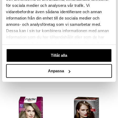
för sociala medier och analysera vår trafik. Vi
vidarebefordrar även sådana identifierare och annan
information från din enhet till de sociala medier och
annons- och analysföretag som vi samarbetar med.
Dessa kan i sin tur kombinera informationen med annan
information som du har tillhandahållit eller som de har
samlat in när du har använt deras tjänster. Du godkänner
våra cookies vid fortsatt användande av vår webbplats.
Findes i flere varianter
Findes i flere varianter
Tillåt alla
Color Touch
Colour Bomb by Maverick
WELLA PROFESSIONALS
COLOUR BOMB BY MAVERICK
Anpassa
115
119
fra
kr.
kr.