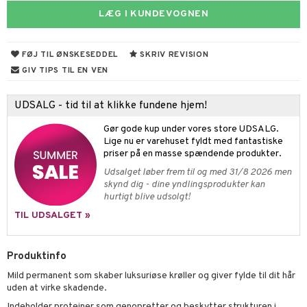
s & Gelé
LÆG I KUNDEVOGNEN
mal hud
n makeup remover
vesæt
nzer & Highlighter
ber
ylotion
y spray
er
 hud
sning
fjerning
cealer
bepensel
gle
n uden sol
tlys & Duft til Hjemmet
mbånd
FØJ TIL ØNSKESEDDEL
SKRIV REVISION
ker
vet dagcreme
bepomade
stige negle
ne
odorant
 de cologne
lskæder
GIV TIPS TIL EN VEN
ncremer
ndation
estift
lelak
liner / Kajal
behør
chgelé & sæbe
 de parfum
ringe
lsam
apotek
je
dukter
UDSALG - tid til at klikke fundene hjem!
ling
mer
gloss
lelakfjerner
ske øjenvipper
keup
pleje
 de toilette
ge
ktroniske produkter
igtscremer
leje
aire
Gør gode kup under vores store UDSALG.
rum
dder
lepleje
cara
igt
t Set
vesæt
farve
beringsprodukter
ylotion
ze
me
Lige nu er varehuset fyldt med fantastiske
priser på en masse spændende produkter.
produkter
uge
behør
nbryn
cetter
dpleje
tap
n uden sol
n uden sol
er shave balsam
spa
Udsalget løber frem til og med 31/8 2026 men
cialprodukter
nskygge
fjerning
ampoo
vesæt
odorant
er shave lotion
skynd dig - dine yndlingsprodukter kan
inser
hurtigt blive udsolgt!
lettasker
pepleje
psolie
ling
ske
chgelé & sæbe
 de cologne
UE
TIL UDSALGET »
 & Barn
behør
ncremer
dpleje
 de toilette
nique
t
ling
ling
fjerning
vesæt
Produktinfo
 10
mål & svar
produkter
Mild permanent som skaber luksuriøse krøller og giver fylde til dit hår
gøring
produkter
n 1: Rens
je
uden at virke skadende.
rodukt
cialprodukter
rum
cialprodukter
n 2: Eksfoliér
foliering og masker
Indeholder proteiner som genopretter og beskytter strukturen i