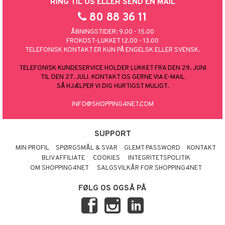
RING TIL OS ELLER SEND EN MAIL
80 88 36 11
ÅBNINGSTIDER: 9.00 - 15.00
FROKOST-LUKKET 12.00 - 13.00
TELEFONISK KONTAKT ER KUN PÅ ENGELSK ELLER SVENSK.
TELEFONISK KUNDESERVICE HOLDER LUKKET FRA DEN 29. JUNI
TIL DEN 27. JULI. KONTAKT OS GERNE VIA E-MAIL
SÅ HJÆLPER VI DIG HURTIGST MULIGT.
INFO@SHOPPING4NET.COM
SUPPORT
MIN PROFIL
SPØRGSMÅL & SVAR
GLEMT PASSWORD
KONTAKT
BLIV AFFILIATE
COOKIES
INTEGRITETSPOLITIK
OM SHOPPING4NET
SALGSVILKÅR FOR SHOPPING4NET
FØLG OS OGSÅ PÅ