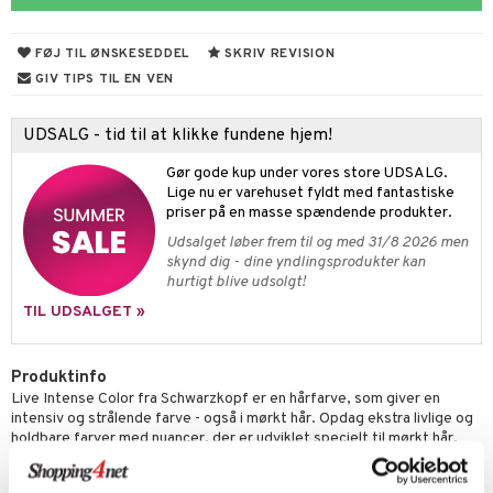
s & Gelé
mal hud
n makeup remover
vesæt
nzer & Highlighter
ber
ylotion
y spray
er
FØJ TIL ØNSKESEDDEL
SKRIV REVISION
 hud
sning
fjerning
cealer
bepensel
gle
n uden sol
tlys & Duft til Hjemmet
mbånd
GIV TIPS TIL EN VEN
ker
vet dagcreme
bepomade
stige negle
ne
odorant
 de cologne
lskæder
UDSALG - tid til at klikke fundene hjem!
ncremer
ndation
estift
lelak
liner / Kajal
behør
chgelé & sæbe
 de parfum
ringe
lsam
apotek
je
dukter
Gør gode kup under vores store UDSALG.
ling
mer
gloss
lelakfjerner
ske øjenvipper
keup
pleje
 de toilette
ge
ktroniske produkter
igtscremer
leje
aire
Lige nu er varehuset fyldt med fantastiske
rum
priser på en masse spændende produkter.
dder
lepleje
cara
igt
t Set
vesæt
farve
beringsprodukter
ylotion
ze
me
Udsalget løber frem til og med 31/8 2026 men
produkter
uge
behør
nbryn
cetter
dpleje
tap
n uden sol
n uden sol
er shave balsam
spa
skynd dig - dine yndlingsprodukter kan
hurtigt blive udsolgt!
cialprodukter
nskygge
fjerning
ampoo
vesæt
odorant
er shave lotion
inser
TIL UDSALGET »
lettasker
pepleje
psolie
ling
ske
chgelé & sæbe
 de cologne
UE
 & Barn
behør
ncremer
dpleje
 de toilette
nique
Produktinfo
t
Live Intense Color fra Schwarzkopf er en hårfarve, som giver en
ling
ling
fjerning
vesæt
 10
intensiv og strålende farve - også i mørkt hår. Opdag ekstra livlige og
mål & svar
holdbare farver med nuancer, der er udviklet specielt til mørkt hår.
produkter
gøring
produkter
n 1: Rens
je
Indeholder en kraftfuld formel med 2 effekter i ét trin:
rodukt
cialprodukter
rum
cialprodukter
En innovativ formel som lysner håret med op til 3 nuancer uden
n 2: Eksfoliér
foliering og masker