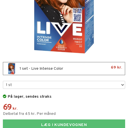
t Set
farve
kur
rmaske
tap
ve-in balsam
ampoo
69 kr.
1 set - Live Intense Color
ling
deprodukter
rshampoo
ns & Antikrusning
je
På lager, sendes straks
spray
igtscremer
69
tik
kr.
Delbetal fra 45 kr. Per måned
ller
tet hud
igtspleje
t Set
leje
mebeskyttelse
som hud
igtsvand
n uden sol
d
LÆG I KUNDEVOGNEN
produkter
me