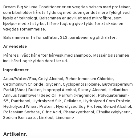
s & Gelé
mal hud
n makeup remover
vesæt
nzer & Highlighter
ber
Dream Big Volume Conditioner er en vægtløs balsam med proteiner,
ylotion
y spray
er
som bibeholder hårets fylde og med tiden gør det mere fyldigt ved
 hud
sning
fjerning
cealer
bepensel
gle
n uden sol
tlys & Duft til Hjemmet
hjælp af teknologi. Balsammen er udviklet med mikrofibre, som
mbånd
hjælper med at styrke, tilføre fugt og give fylde for at skabe en
ker
vet dagcreme
bepomade
stige negle
ne
odorant
 de cologne
lskæder
vægtløs fornemmelse.
Balsammen er fri for sulfater, SLS, parabener og phthalater.
ncremer
ndation
estift
lelak
liner / Kajal
behør
chgelé & sæbe
 de parfum
ringe
lsam
apotek
je
dukter
Anvendelse
ling
mer
gloss
lelakfjerner
ske øjenvipper
keup
pleje
 de toilette
ge
ktroniske produkter
igtscremer
leje
aire
Påføres i vådt hår efter hårvask med shampoo. Massér balsammen
rum
dder
lepleje
cara
igt
t Set
vesæt
farve
ind i håret og skyl den derefter ud.
beringsprodukter
ylotion
ze
me
produkter
Ingredienser
uge
behør
nbryn
cetter
dpleje
tap
n uden sol
n uden sol
er shave balsam
spa
Aqua/Water/Eau, Cetyl Alcohol, Behentrimonium Chloride,
cialprodukter
nskygge
fjerning
ampoo
vesæt
odorant
er shave lotion
inser
Cetrimonium Chloride, Glycerin, Cyclopentasiloxane, Butyrospermum
Parkii (Shea) Butter, Isopropyl Alcohol, Stearyl Alcohol, Helianthus
lettasker
pepleje
psolie
ling
ske
chgelé & sæbe
 de cologne
UE
Annuus (Sunflower) Seed Oil, Parfum (Fragrance), Polyquaternium-
55, Panthenol, Hydrolyzed Silk, Cellulose, Hydrolyzed Corn Protein,
 & Barn
behør
ncremer
dpleje
 de toilette
nique
Hydrolyzed Wheat Protein, Hydrolyzed Soy Protein, Benzyl Alcohol,
t
Potassium Sorbate, Citric Acid, Phenoxyethanol, Ethylhexylglycerin,
ling
ling
fjerning
vesæt
 10
Sodium Benzoate, Linalool, Limonene
mål & svar
produkter
gøring
produkter
n 1: Rens
je
rodukt
cialprodukter
Artikelnr.
rum
cialprodukter
n 2: Eksfoliér
foliering og masker