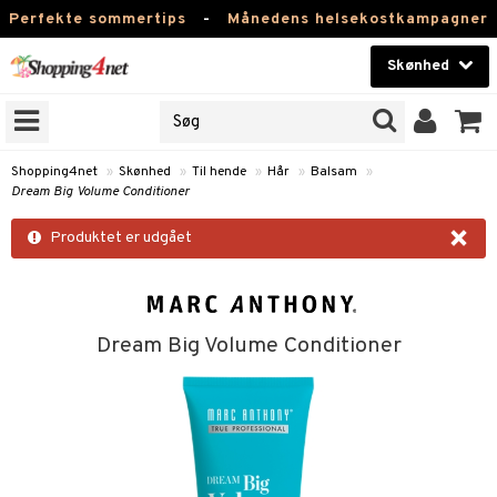
Perfekte sommertips
-
Månedens helsekostkampagner
Skønhed
RKER
Skønhed
M BRANDS
T
Kontaktlinser
Shopping4net
»
Skønhed
»
Til hende
»
Hår
»
Balsam
»
Dream Big Volume Conditioner
NER
Helsekost
×
ODUKTER
Produktet er udgået
Apotek
e
Fitness
Hjem & Indretning
Dream Big Volume Conditioner
essoires
Legetøj, Barn & Baby
lsam
Varemærker
rster / Kæmmer
Kampagner
ktroniske produkter