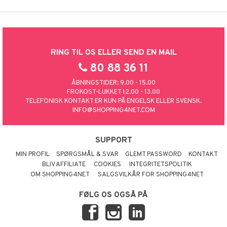
RING TIL OS ELLER SEND EN MAIL
80 88 36 11
ÅBNINGSTIDER: 9.00 - 15.00
FROKOST-LUKKET 12.00 - 13.00
TELEFONISK KONTAKT ER KUN PÅ ENGELSK ELLER SVENSK.
INFO@SHOPPING4NET.COM
SUPPORT
MIN PROFIL
SPØRGSMÅL & SVAR
GLEMT PASSWORD
KONTAKT
BLIV AFFILIATE
COOKIES
INTEGRITETSPOLITIK
OM SHOPPING4NET
SALGSVILKÅR FOR SHOPPING4NET
FØLG OS OGSÅ PÅ