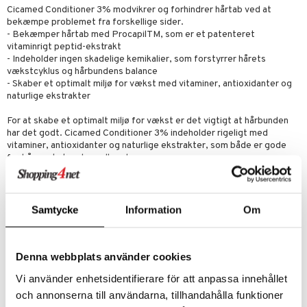
Cicamed Conditioner 3% modvikrer og forhindrer hårtab ved at
bekæmpe problemet fra forskellige sider.
- Bekæmper hårtab med ProcapilTM, som er et patenteret
vitaminrigt peptid-ekstrakt
- Indeholder ingen skadelige kemikalier, som forstyrrer hårets
vækstcyklus og hårbundens balance
- Skaber et optimalt miljø for vækst med vitaminer, antioxidanter og
naturlige ekstrakter
For at skabe et optimalt miljø for vækst er det vigtigt at hårbunden
har det godt. Cicamed Conditioner 3% indeholder rigeligt med
vitaminer, antioxidanter og naturlige ekstrakter, som både er gode
for hår, vækst og hovedbund.
Aloe Vera
er naturens egen balsam og er fyldt med vitaminer og
mineraler. Dets bakteriedræbende egenskaber, der binder fugt,
beroliger og hjælper huden med at læge. Der findes flere teorier om
Samtycke
Information
Om
at Aloe Vera endda virker godt mod hårtab.
Vitamin E
er en effektiv antioxidant, som stimulerer
Denna webbplats använder cookies
blodcirkulationen og øger iltoptagelsen. Dets rolle som antioxidant
gør at det også beskytter mod frie skadelige radikaler.
Vi använder enhetsidentifierare för att anpassa innehållet
Vitamin B3 (Niacin)
har en udvidende effekt på blodkar/kapillærer
och annonserna till användarna, tillhandahålla funktioner
og øger dermed blodcirkulationen i hovedbunden, hvilket gavner