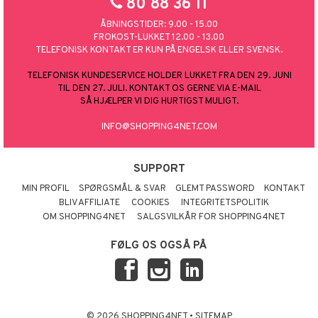
80 88 36 11
ÅBNINGSTIDER: 9.00 - 15.00
FROKOST-LUKKET 12.00 - 13.00
TELEFONISK KONTAKT ER KUN PÅ ENGELSK ELLER SVENSK.
TELEFONISK KUNDESERVICE HOLDER LUKKET FRA DEN 29. JUNI
TIL DEN 27. JULI. KONTAKT OS GERNE VIA E-MAIL
SÅ HJÆLPER VI DIG HURTIGST MULIGT.
INFO@SHOPPING4NET.COM
SUPPORT
MIN PROFIL
SPØRGSMÅL & SVAR
GLEMT PASSWORD
KONTAKT
BLIV AFFILIATE
COOKIES
INTEGRITETSPOLITIK
OM SHOPPING4NET
SALGSVILKÅR FOR SHOPPING4NET
FØLG OS OGSÅ PÅ
© 2026 SHOPPING4NET
•
SITEMAP