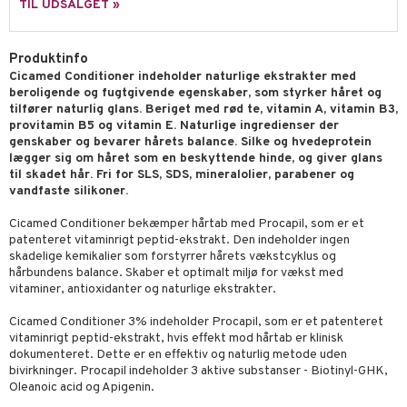
p
TIL UDSALGET »
elingen
æg & Overskæg
n 3: Fugt
tpleje
sh
produkter
Produktinfo
d- og kropspleje
n
matics Elixir
e
Cicamed Conditioner indeholder naturlige ekstrakter med
cialprodukter
n- og læbepleje
cealer
yx
beroligende og fugtgivende egenskaber, som styrker håret og
beskyttelse
tilfører naturlig glans. Beriget med rød te, vitamin A, vitamin B3,
lettasker
seprodukter
liner
nique Happy
rin til mænd
provitamin B5 og vitamin E. Naturlige ingredienser der
genskaber og bevarer hårets balance. Silke og hvedeprotein
rum
ndation
nique Happy For Men
bering og rens
lægger sig om håret som en beskyttende hinde, og giver glans
til skadet hår. Fri for SLS, SDS, mineralolier, parabener og
estift
foliering
vandfaste silikoner.
gloss
t og beskyttelse
Cicamed Conditioner bekæmper hårtab med Procapil, som er et
patenteret vitaminrigt peptid-ekstrakt. Den indeholder ingen
liner
pleje
skadelige kemikalier som forstyrrer hårets vækstcyklus og
hårbundens balance. Skaber et optimalt miljø for vækst med
euppensler
vitaminer, antioxidanter og naturlige ekstrakter.
cara
Cicamed Conditioner 3% indeholder Procapil, som er et patenteret
vitaminrigt peptid-ekstrakt, hvis effekt mod hårtab er klinisk
nskygge
dokumenteret. Dette er en effektiv og naturlig metode uden
bivirkninger. Procapil indeholder 3 aktive substanser - Biotinyl-GHK,
mer
Oleanoic acid og Apigenin.
dder