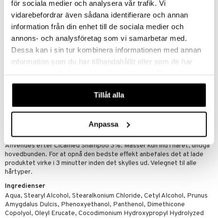
för sociala medier och analysera vår trafik. Vi
hårvæksten. Niacin mindsker desuden ansamlingen af kolesterol i
vidarebefordrar även sådana identifierare och annan
hovedbunden, hvilket igen modvirker hårtab, eftersom kolesterol er
indblandet ved produktionen af DHT.
information från din enhet till de sociala medier och
annons- och analysföretag som vi samarbetar med.
Rød te
fra Rooibios som har god virkning på hovedbunden, eftersom
Dessa kan i sin tur kombinera informationen med annan
det indeholder en høj procentdel af ekstra effektive antioxidanter og
er inflammationshæmmende.
information som du har tillhandahållit eller som de har
samlat in när du har använt deras tjänster. Du godkänner
Hvedeprotein
lægger sig om håret som en tynd beskyttende hinde,
våra cookies vid fortsatt användande av vår webbplats.
og bevarer hårets egen fugtighed. Den beskyttende film giver håret
Tillåt alla
ny styrke, elasticitet, glans og fylde. Filmen fungerer også som
beskyttelse mod alkaliske substanser i andre hårprodukter.
IKKE TESTET PÅ DYR!
Anpassa
Anvendelse
Anvendes efter Cicamed Shampoo 3%. Massér kun ind i håret, undgå
hovedbunden. For at opnå den bedste effekt anbefales det at lade
produktet virke i 3 minutter inden det skylles ud. Velegnet til alle
hårtyper.
Ingredienser
Aqua, Stearyl Alcohol, Stearalkonium Chloride, Cetyl Alcohol, Prunus
Amygdalus Dulcis, Phenoxyethanol, Panthenol, Dimethicone
Copolyol, Oleyl Erucate, Cocodimonium Hydroxypropyl Hydrolyzed