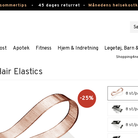
 sommertips
-
45 dages returret -
Månedens helsekost
ost
Apotek
Fitness
Hjem & Indretning
Legetøj, Barn 
Shopping4n
air Elastics
8 st/p
-25%
8 st/pa
8 st/pa