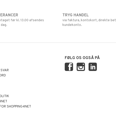
VERANCER
TRYG HANDEL
retaget før kl. 13.00 afsendes
via faktura, kontokort, direkte bet
 dag.
kundekonto.
FØLG OS OGSÅ PÅ
 SVAR
ORD
OLITIK
4NET
 FOR SHOPPING4NET