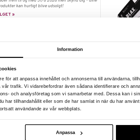
øber frem til og med 31/8 2026 men skynd dig - dine
odukter kan hurtigt blive udsolgt!
LGET »
% rabat
Blax XL - Snag
 verdens bedste hårelastikker! Disse fantastiske
Elastics
ret uden at filtre det, uden at gøre ondt, og uden at
Information
BLAX
 De bliver hvor de skal, og er super skånsomme mod
i både varme, kulde og når de er våde.
65
kr.
så længe lager haves.
cookies
e för att anpassa innehållet och annonserna till användarna, tillh
vår trafik. Vi vidarebefordrar även sådana identifierare och anna
p? I vores Outlet finder du masser af produkter til
nnons- och analysföretag som vi samarbetar med. Dessa kan i sin
en til at gøre et kup, mens dine favoritprodukter
har tillhandahållit eller som de har samlat in när du har använt
r haves!
ortsatt användande av vår webbplats.
Anpassa
erdens bedste hårelastikker! Disse fantastiske