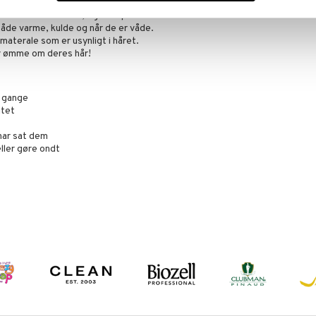
et uden at filtre det, uden at gøre ondt, og uden at
e bliver hvor de skal, og er super skånsomme mod
 både varme, kulde og når de er våde.
aterale som er usynligt i håret.
er ømme om deres hår!
 gange
itet
har sat dem
eller gøre ondt