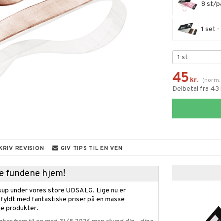
8 st/pa
1 set -
45
kr.
(
norm
Delbetal fra 43
KRIV REVISION
GIV TIPS TIL EN VEN
kke fundene hjem!
kup under vores store UDSALG. Lige nu er
fyldt med fantastiske priser på en masse
 produkter.