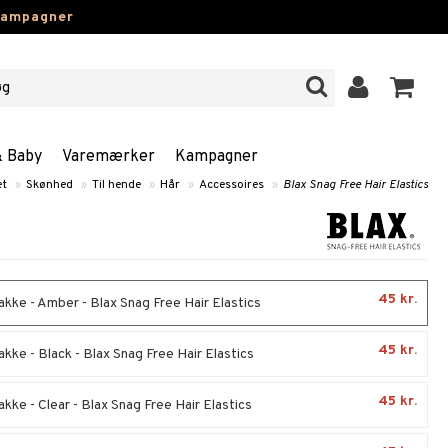
kampagner
& Baby
Varemærker
Kampagner
et
»
Skønhed
»
Til hende
»
Hår
»
Accessoires
»
Blax Snag Free Hair Elastics
45 kr.
akke - Amber - Blax Snag Free Hair Elastics
45 kr.
kke - Black - Blax Snag Free Hair Elastics
45 kr.
kke - Clear - Blax Snag Free Hair Elastics