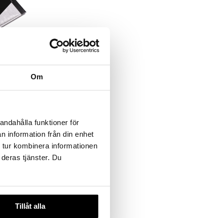
 Free Hair
Om
andahålla funktioner för
n information från din enhet
 tur kombinera informationen
 deras tjänster. Du
Tillåt alla