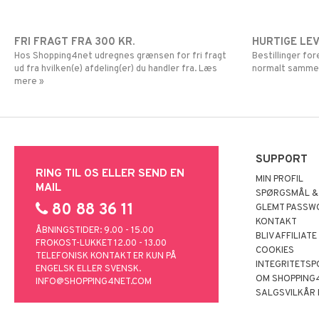
FRI FRAGT FRA 300 KR.
HURTIGE LE
Hos Shopping4net udregnes grænsen for fri fragt
Bestillinger fo
ud fra hvilken(e) afdeling(er) du handler fra. Læs
normalt samme
mere »
SUPPORT
RING TIL OS ELLER SEND EN
MIN PROFIL
MAIL
SPØRGSMÅL &
80 88 36 11
GLEMT PASSW
KONTAKT
ÅBNINGSTIDER: 9.00 - 15.00
BLIV AFFILIATE
FROKOST-LUKKET 12.00 - 13.00
COOKIES
TELEFONISK KONTAKT ER KUN PÅ
INTEGRITETSP
ENGELSK ELLER SVENSK.
OM SHOPPING
INFO@SHOPPING4NET.COM
SALGSVILKÅR