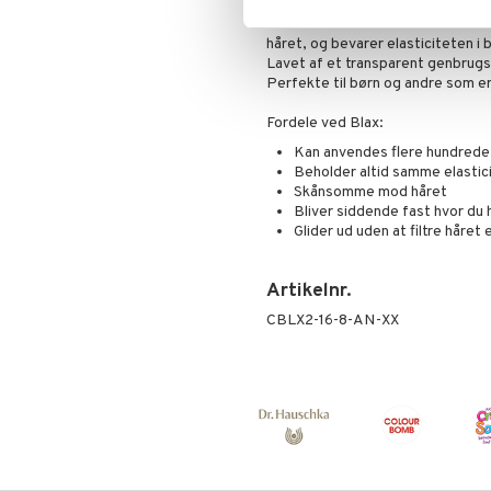
Øjenskygge
elastikker glider ind og ud af hår
hive et eneste hårstrå med ud! D
Primer
håret, og bevarer elasticiteten i
Pudder
Lavet af et transparent genbrugsm
Perfekte til børn og andre som 
Fordele ved Blax:
Kan anvendes flere hundrede
Beholder altid samme elastic
Skånsomme mod håret
Bliver siddende fast hvor du 
Glider ud uden at filtre håret 
Artikelnr.
CBLX2-16-8-AN-XX