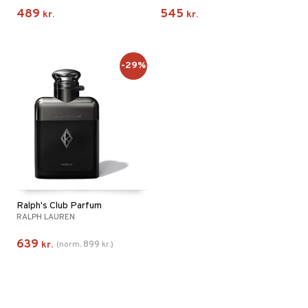
489
545
kr.
kr.
-29%
Ralph's Club Parfum
RALPH LAUREN
639
899
kr.
(
norm.
kr.
)