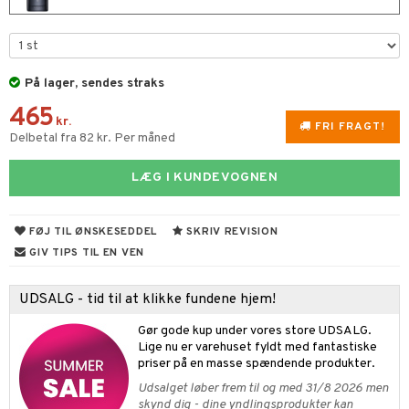
t
s & Gelé
 10
mål & svar
n 1: Rens
je
rodukt
På lager, sendes straks
n 2: Eksfoliér
foliering og masker
p
elingen
465
kr.
n 3: Fugt
tpleje
sh
FRI FRAGT!
Delbetal fra 82 kr. Per måned
d- og kropspleje
n
matics Elixir
e
LÆG I KUNDEVOGNEN
n- og læbepleje
cealer
yx
beskyttelse
seprodukter
liner
nique Happy
rin til mænd
FØJ TIL ØNSKESEDDEL
SKRIV REVISION
rum
ndation
nique Happy For Men
bering og rens
GIV TIPS TIL EN VEN
estift
foliering
UDSALG - tid til at klikke fundene hjem!
gloss
t og beskyttelse
Gør gode kup under vores store UDSALG.
liner
pleje
Lige nu er varehuset fyldt med fantastiske
priser på en masse spændende produkter.
euppensler
Udsalget løber frem til og med 31/8 2026 men
skynd dig - dine yndlingsprodukter kan
cara