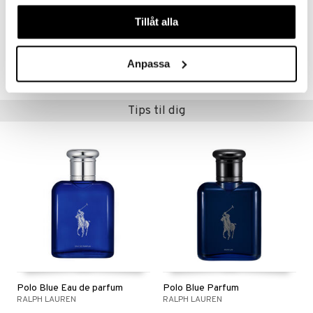
våra cookies vid fortsatt användande av vår webbplats.
Basenoter
: vetiver, patchouli, moskus, cashmeran
Tillåt alla
Artikelnr.
Anpassa
CRALF-RL-50-XX-XX
Tips til dig
Polo Blue Eau de parfum
Polo Blue Parfum
RALPH LAUREN
RALPH LAUREN