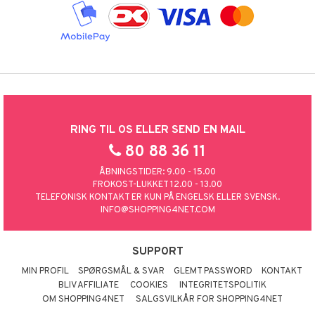
RING TIL OS ELLER SEND EN MAIL
80 88 36 11
ÅBNINGSTIDER: 9.00 - 15.00
FROKOST-LUKKET 12.00 - 13.00
TELEFONISK KONTAKT ER KUN PÅ ENGELSK ELLER SVENSK.
INFO@SHOPPING4NET.COM
SUPPORT
MIN PROFIL
SPØRGSMÅL & SVAR
GLEMT PASSWORD
KONTAKT
BLIV AFFILIATE
COOKIES
INTEGRITETSPOLITIK
OM SHOPPING4NET
SALGSVILKÅR FOR SHOPPING4NET