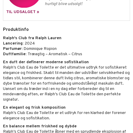
hurtigt blive udsolgt!
nskygge
TIL UDSALGET »
mer
Produktinfo
dder
Ralph's Club fra Ralph Lauren
Lancering:
2024
Parfumør:
Dominique Ropion
Duftfamilie:
Træagtig – Aromatisk – Citrus
En duft der definerer moderne sofistikation
Ralph’s Club Eau de Toilette er det ultimative udtryk for sofistikeret
elegance og friskhed. Skabt til manden der udstråler selvsikkerhed og
tidløs stil, kombinerer denne duft livlig citrus, aromatiske blomster og
dybe trænoter for en forfriskende og uimodståeligt maskulin duft.
Uanset om du træder ind i en ny dag eller forbereder dig til en
mindeværdig aften, er Ralph’s Club Eau de Toilette den perfekte
signatur.
En elegant og frisk komposition
Ralph’s Club Eau de Toilette er et udtryk for ren klarhed der forener
elegance og sofistikation.
En balance mellem friskhed og dybde
Ralph’s Club Eau de Toilette åbner med en sprudlende eksplosion af