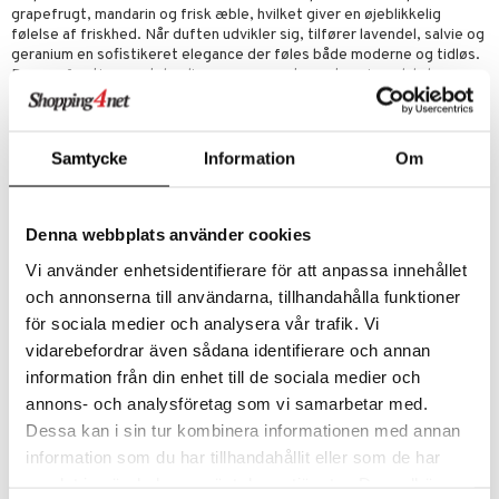
grapefrugt, mandarin og frisk æble, hvilket giver en øjeblikkelig
følelse af friskhed. Når duften udvikler sig, tilfører lavendel, salvie og
geranium en sofistikeret elegance der føles både moderne og tidløs.
Basen af vetiver, patchouli og varme moskusnoter giver dybde og
efterlader en diskret men luksuriøs signatur.
En duft til alle lejligheder
Designet til at være både alsidig og sofistikeret, overgår Ralph’s Club
Samtycke
Information
Om
Eau de Toilette smidigt fra dag til nat. Dens friske men varme
sammensætning gør den perfekt året rundt – en duft der er
dynamisk, stilfuld og altid fængslende.
Denna webbplats använder cookies
Et design der afspejler styrke og stil
Flasken i elegant gunmetal med et distinkt hængslet låg afspejler
Vi använder enhetsidentifierare för att anpassa innehållet
Ralph’s Club Eau de Toilettes sofistikerede karakter. Det mørke glas
overgår i en subtil gradient, hvilket symboliserer den perfekte
och annonserna till användarna, tillhandahålla funktioner
balance mellem lethed og dybde i duften.
för sociala medier och analysera vår trafik. Vi
Et udtryk for tidløs selvsikkerhed
vidarebefordrar även sådana identifierare och annan
Ralph’s Club Eau de Toilette er skabt til manden der værdsætter
information från din enhet till de sociala medier och
både klarhed og kompleksitet. Med sine dristige citrusnoter,
annons- och analysföretag som vi samarbetar med.
raffinerede blomster og dybe trænoter er denne duft en invitation til
at opleve livet med selvsikkerhed, sofistikation og en naturlig
Dessa kan i sin tur kombinera informationen med annan
friskhed.
information som du har tillhandahållit eller som de har
Topnoter
: æble, grapefrugt, mandarin
samlat in när du har använt deras tjänster. Du godkänner
Hjertenoter
: liljekonval, lavendel, geranium, salvie