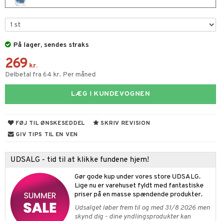
t
s & Gelé
 10
mål & svar
n 1: Rens
je
rodukt
På lager, sendes straks
n 2: Eksfoliér
foliering og masker
p
elingen
269
kr.
n 3: Fugt
tpleje
sh
Delbetal fra 64 kr. Per måned
d- og kropspleje
n
matics Elixir
e
LÆG I KUNDEVOGNEN
n- og læbepleje
cealer
yx
beskyttelse
seprodukter
liner
nique Happy
rin til mænd
FØJ TIL ØNSKESEDDEL
SKRIV REVISION
rum
GIV TIPS TIL EN VEN
ndation
nique Happy For Men
bering og rens
estift
foliering
UDSALG - tid til at klikke fundene hjem!
gloss
t og beskyttelse
Gør gode kup under vores store UDSALG.
Lige nu er varehuset fyldt med fantastiske
liner
pleje
priser på en masse spændende produkter.
euppensler
Udsalget løber frem til og med 31/8 2026 men
skynd dig - dine yndlingsprodukter kan
cara