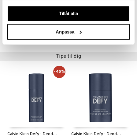
Topnote
: mandarinolie og sort peber
våra cookies vid fortsatt användande av vår webbplats.
Hjertenote
: saffiano og ruskind
Basisnote
: vetiverolie
Tillåt alla
Artikelnr.
Anpassa
CCK19-CK-50-XX-XX
Tips til dig
-45%
Calvin Klein Defy - Deodorant Spray
Calvin Klein Defy - Deodorant Stick