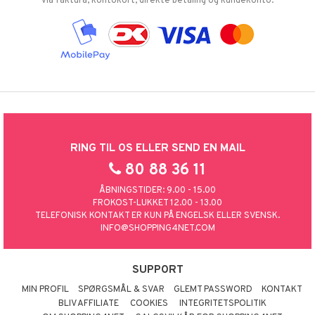
via faktura, kontokort, direkte betaling og kundekonto.
RING TIL OS ELLER SEND EN MAIL
80 88 36 11
ÅBNINGSTIDER: 9.00 - 15.00
FROKOST-LUKKET 12.00 - 13.00
TELEFONISK KONTAKT ER KUN PÅ ENGELSK ELLER SVENSK.
INFO@SHOPPING4NET.COM
SUPPORT
MIN PROFIL
SPØRGSMÅL & SVAR
GLEMT PASSWORD
KONTAKT
BLIV AFFILIATE
COOKIES
INTEGRITETSPOLITIK