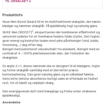
e
TIL UDSALGET »
n- og læbepleje
cealer
yx
beskyttelse
Produktinfo
seprodukter
liner
nique Happy
rin til mænd
Nuxe Men Boost Beard Oil er en multifunktionel skægolie, der nærer,
rum
ndation
nique Happy For Men
bering og rens
blødgør og tæmmer skæghår. Få øjeblikkelig fugt og naturlig glans.
estift
foliering
NUXE Men [BOOST]³, ekspertserien der kombinerer effektivitet og
sensorisk nydelse for at fremhæve hudens fulde styrke. Den fugter,
gloss
t og beskyttelse
giver energi og beskytter huden mod ydre påvirkninger (vind, kulde,
forurening...) dag efter dag.
liner
pleje
Beriget med patenteret oleoekstrakt fra askebark. Beriget med en
cocktail af 4 – 100% plantebaserede olier, der forbedrer din
euppensler
skægpleje.
cara
En ægte 2-i-1, denne nærende olie er designet til at blødgøre, fugte
og forme skæghår samtidig med at den letter præcis
nskygge
konturbarbering. Den giver naturlig glans og en silkeblød følelse.
Dens lette tekstur absorberes hurtigt uden at efterlade en fedtet
mer
rest, for et blødt og velplejet skæg.
dder
Den energigivende duft med træagtige og friske noter vitaliserer
øjeblikkeligt.
Anvendelse