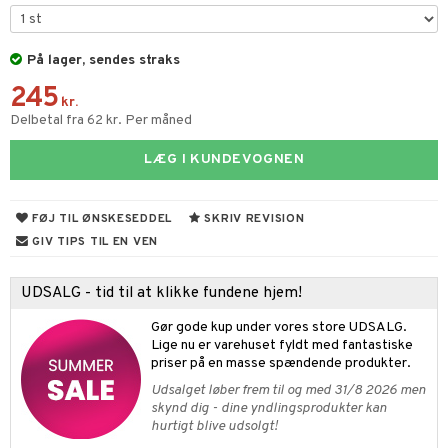
s & Gelé
n uden sol
er shave balsam
odorant
er shave lotion
På lager, sendes straks
apotek
dukter
245
chgelé & sæbe
 de cologne
aire
kr.
Delbetal fra 62 kr. Per måned
dpleje
 de toilette
ze
LÆG I KUNDEVOGNEN
fjerning
vesæt
spa
produkter
inser
FØJ TIL ØNSKESEDDEL
SKRIV REVISION
cialprodukter
UE
GIV TIPS TIL EN VEN
nique
t
UDSALG - tid til at klikke fundene hjem!
 10
mål & svar
Gør gode kup under vores store UDSALG.
n 1: Rens
je
Lige nu er varehuset fyldt med fantastiske
rodukt
priser på en masse spændende produkter.
n 2: Eksfoliér
foliering og masker
p
Udsalget løber frem til og med 31/8 2026 men
elingen
skynd dig - dine yndlingsprodukter kan
n 3: Fugt
tpleje
sh
hurtigt blive udsolgt!
d- og kropspleje
n
matics Elixir