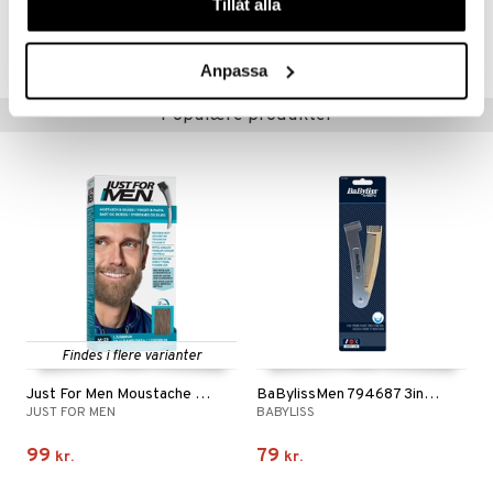
Tillåt alla
Artikelnr.
CNXC9-QX-30-XX-XX
Anpassa
Populære produkter
Findes i flere varianter
Just For Men Moustache & Beard Color
BaBylissMen 794687 3in1 Folding Comb
JUST FOR MEN
BABYLISS
99
79
kr.
kr.