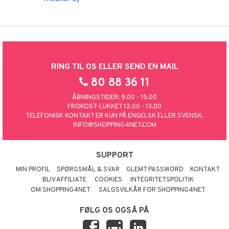
RING TIL OS ELLER SEND EN MAIL
80 88 36 11
ÅBNINGSTIDER: 9.00 - 15.00
FROKOST-LUKKET 12.00 - 13.00
TELEFONISK KONTAKT ER KUN PÅ ENGELSK ELLER SVENSK.
INFO@SHOPPING4NET.COM
SUPPORT
MIN PROFIL
SPØRGSMÅL & SVAR
GLEMT PASSWORD
KONTAKT
BLIV AFFILIATE
COOKIES
INTEGRITETSPOLITIK
OM SHOPPING4NET
SALGSVILKÅR FOR SHOPPING4NET
FØLG OS OGSÅ PÅ