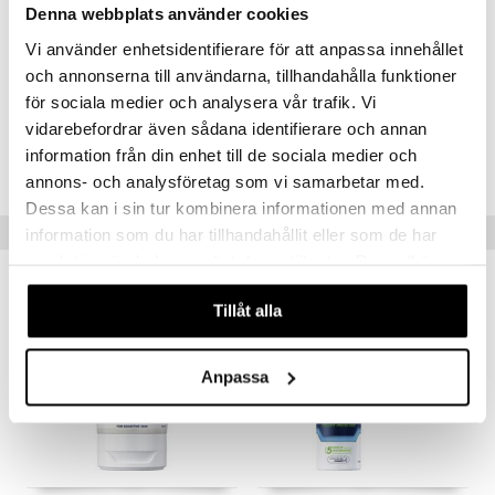
Denna webbplats använder cookies
Hamamelis Virginiana Bark/Leaf Extract, Chamomilla Recutita Flower
Extract, Panthenol, Tocopheryl Acetate, Cellulose Gum, Maltodextrin,
Vi använder enhetsidentifierare för att anpassa innehållet
Xanthan Gum, Citric Acid, Pantolactone, Phenoxyethanol,
Ethylhexylglycerin, Piroctone Olamine
och annonserna till användarna, tillhandahålla funktioner
för sociala medier och analysera vår trafik. Vi
vidarebefordrar även sådana identifierare och annan
Artikelnr.
information från din enhet till de sociala medier och
CNV65-NL-75-XX-XX
annons- och analysföretag som vi samarbetar med.
Dessa kan i sin tur kombinera informationen med annan
Tips til dig
information som du har tillhandahållit eller som de har
samlat in när du har använt deras tjänster. Du godkänner
våra cookies vid fortsatt användande av vår webbplats.
Tillåt alla
Anpassa