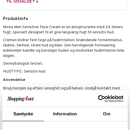
e
TIL UDSALGET »
n- og læbepleje
cealer
yx
beskyttelse
Produktinfo
seprodukter
liner
nique Happy
rin til mænd
Nivea Men Sensitive Face Cream er en ansigtscreme med 24 timers
rum
ndation
nique Happy For Men
bering og rens
fugt, specielt designet til at give langvarig fugt til sensitiv hud.
estift
foliering
Cremen lindrer fem tegn på hudirritation: brændende fornemmelse,
rødme, tørhed, stram hud og kløe. Den beroligende formulering
gloss
t og beskyttelse
indeholder kamille og beroliger huden og modvirker hudirritation hele
dagen.
liner
pleje
Dermatologisk testet.
euppensler
HUDTYPE: Sensitiv hud
cara
Anvendelse
Brug morgen og aften i ansigtet og på halsen. Undgå kontakt med
nskygge
øjnene.
mer
dder
Ingredienser
Samtycke
Information
Om
Aqua, Glycerin, Caprylic/Capric Triglyceride, Ethylhexyl Cocoate,
Cetearyl Alcohol, Distarch Phosphate, Glyceryl Stearate Citrate,
Hydroxypropyl Starch Phosphate, Butyrospermum Parkii Butter,