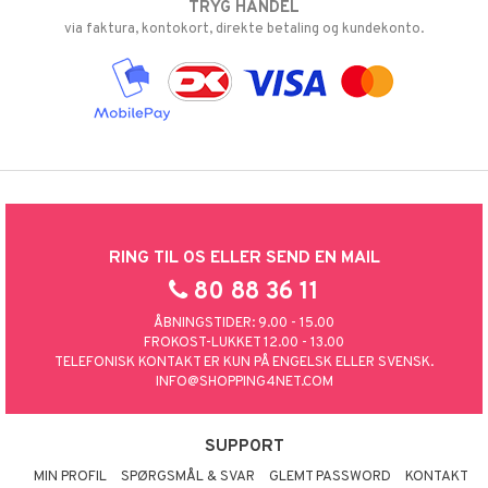
TRYG HANDEL
via faktura, kontokort, direkte betaling og kundekonto.
RING TIL OS ELLER SEND EN MAIL
80 88 36 11
ÅBNINGSTIDER: 9.00 - 15.00
FROKOST-LUKKET 12.00 - 13.00
TELEFONISK KONTAKT ER KUN PÅ ENGELSK ELLER SVENSK.
INFO@SHOPPING4NET.COM
SUPPORT
MIN PROFIL
SPØRGSMÅL & SVAR
GLEMT PASSWORD
KONTAKT