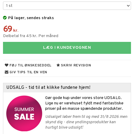
s & Gelé
n uden sol
er shave balsam
odorant
er shave lotion
På lager, sendes straks
apotek
dukter
69
chgelé & sæbe
 de cologne
aire
kr.
Delbetal fra 45 kr. Per måned
dpleje
 de toilette
ze
LÆG I KUNDEVOGNEN
fjerning
vesæt
spa
produkter
inser
FØJ TIL ØNSKESEDDEL
SKRIV REVISION
cialprodukter
UE
GIV TIPS TIL EN VEN
nique
t
UDSALG - tid til at klikke fundene hjem!
 10
mål & svar
Gør gode kup under vores store UDSALG.
n 1: Rens
je
Lige nu er varehuset fyldt med fantastiske
rodukt
priser på en masse spændende produkter.
n 2: Eksfoliér
foliering og masker
p
Udsalget løber frem til og med 31/8 2026 men
elingen
skynd dig - dine yndlingsprodukter kan
n 3: Fugt
tpleje
sh
hurtigt blive udsolgt!
d- og kropspleje
n
matics Elixir