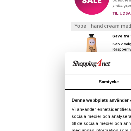
Udsalget l
Mascara
yndlingspr
Øjenskygge
TIL UDSA
Primer
Yope - hand cream med 
Pudder
Gave fra 
Køb 2 valg
Raspberry
Gaven tilfø
Tilbuddet 
Samtycke
Produktinfo
YOPE Marigold Natural Hand Soap f
være skånsomme naturlige vaske- 
Denna webbplats använder 
børn over 3 år, en neutral pH-værd
Vi använder enhetsidentifierar
der beroliger og fugter i dybden
egenskaber i stedet for skadelig
sociala medier och analysera 
till de sociala medier och a
Indeholder også naturligt morgen
med annan information som du 
inflammationer og fremskynder hu