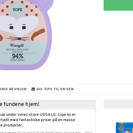
KRIV REVISION
GIV TIPS TIL EN VEN
kke fundene hjem!
kup under vores store UDSALG. Lige nu er
fyldt med fantastiske priser på en masse
 produkter.