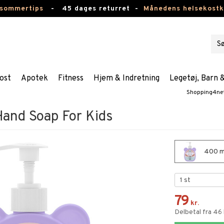
 sommertips
-
45 dages returret -
Månedens helsekost
ost
Apotek
Fitness
Hjem & Indretning
Legetøj, Barn 
Shopping4ne
and Soap For Kids
400 ml
79
kr.
Delbetal fra 46