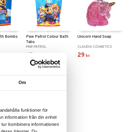
ath Bombs
Paw Patrol Colour Bath
Unicorn Hand Soap
Tabs
PAW PATROL
CLAUDIA COSMETICS
65
29
kr.
kr.
Om
andahålla funktioner för
e varianter
n information från din enhet
 tur kombinera informationen
zy Color
ble Bath
 deras tjänster. Du