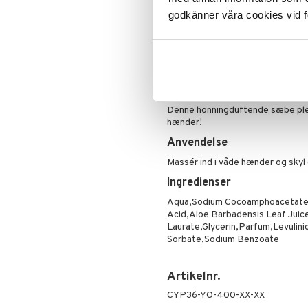
styrket, beskyttet og beroliget.
godkänner våra cookies vid f
Den fantastiske duft af honning d
voksne og vil helt sikkert give all
Børn elsker bare den søde dyrek
farverige genanvendelige emball
Denne honningduftende sæbe plej
hænder!
Anvendelse
Massér ind i våde hænder og skyl 
Ingredienser
Aqua,Sodium Cocoamphoacetate,C
Acid,Aloe Barbadensis Leaf Juice,
Laurate,Glycerin,Parfum,Levulin
Sorbate,Sodium Benzoate
Artikelnr.
CYP36-YO-400-XX-XX