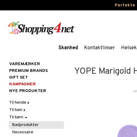
Perfekte
Skønhed
Kontaktlinser
Helsek
VAREMÆRKER
YOPE Marigold H
PREMIUM BRANDS
GIFT SET
KAMPAGNER
NYE PRODUKTER
Til hende
Til ham
Hår
Til børn
Hudpleje
Hår
Accessoires
Kosmetik
Hudpleje
Balsam
Ansigtscremer
Balsam
Badprodukter
Kropspleje
Kropspleje
Børster / Kæmmer
Ansigtspleje
Gift Set
Elektroniske produkter
Ansigtscremer
Fedtet hud
Necessaire