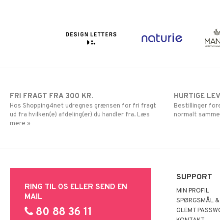
FRI FRAGT FRA 300 KR.
HURTIGE LE
Hos Shopping4net udregnes grænsen for fri fragt
Bestillinger fo
ud fra hvilken(e) afdeling(er) du handler fra. Læs
normalt samme
mere »
SUPPORT
RING TIL OS ELLER SEND EN
MIN PROFIL
MAIL
SPØRGSMÅL &
80 88 36 11
GLEMT PASSW