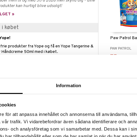
øber frem til og med 31/8 2026 men skynd dig - dine
odukter kan hurtigt blive udsolgt!
LGET »
i købet
Paw Patrol B
Yope!
frie produkter fra Yope og få en Yope Tangerine &
PAW PATROL
 Håndcreme 50ml med i købet.
75
kr.
jes automatisk i kassen.
gælder så længe lager haves.
Information
or Kids er en fornøjelse for hele familien, takket
og fugtgivende ingredienser, ideel til huden på
cookies
i, en let afskyllet konsistens, aktiv aloe vera gel,
e för att anpassa innehållet och annonserna till användarna, tillh
, nyttige ingredienser med konserverende
e konserveringsmidler.
Findes i fler
vår trafik. Vi vidarebefordrar även sådana identifierare och anna
nnons- och analysföretag som vi samarbetar med. Dessa kan i sin
Kids Stuff Cra
frueekstrakt, som fremskynder helingen af
Changing Bub
har tillhandahållit eller som de har samlat in när du har använt
dens fornyelse. Efterlader huden fugtet, næret,