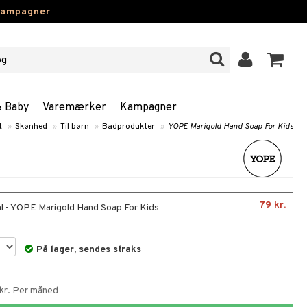
kampagner
& Baby
Varemærker
Kampagner
t
»
Skønhed
»
Til børn
»
Badprodukter
»
YOPE Marigold Hand Soap For Kids
79 kr.
 - YOPE Marigold Hand Soap For Kids
På lager, sendes straks
 kr. Per måned