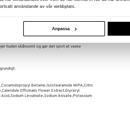
KIDS STUFF CR
ortsatt användande av vår webbplats.
65
kr.
irekte fra krukken er tiltalende for både børn og
e en bedre hygiejne.
Anpassa
arakter og den unikke flaskeform med ører samt den
age.
er huden skånsomt og gør det sjovt at vaske
grundigt.
ocamidopropyl Betaine,Isostearamide MIPA,Citric
Calendula Officinalis Flower Extract,Glyceryl
ic Acid,Sodium Levulinate,Sodium Anisate,Potassium