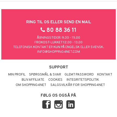
RING TIL OS ELLER SEND EN MAIL
80 88 36 11
ÅBNINGSTIDER: 9.00 - 15.00
FROKOST-LUKKET 12.00 - 13.00
TELEFONISK KONTAKT ER KUN PÅ ENGELSK ELLER SVENSK.
INFO@SHOPPING4NET.COM
SUPPORT
MIN PROFIL
SPØRGSMÅL & SVAR
GLEMT PASSWORD
KONTAKT
BLIV AFFILIATE
COOKIES
INTEGRITETSPOLITIK
OM SHOPPING4NET
SALGSVILKÅR FOR SHOPPING4NET
FØLG OS OGSÅ PÅ