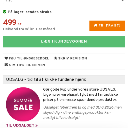
foliering
s & Gelé
gloss
t og beskyttelse
På lager, sendes straks
liner
pleje
499
kr.
FRI FRAGT!
euppensler
Delbetal fra 86 kr. Per måned
cara
LÆG I KUNDEVOGNEN
nskygge
mer
FØJ TIL ØNSKESEDDEL
SKRIV REVISION
GIV TIPS TIL EN VEN
dder
UDSALG - tid til at klikke fundene hjem!
Gør gode kup under vores store UDSALG.
Lige nu er varehuset fyldt med fantastiske
priser på en masse spændende produkter.
Udsalget løber frem til og med 31/8 2026 men
skynd dig - dine yndlingsprodukter kan
hurtigt blive udsolgt!
TIL UDSALGET »