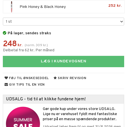
rodukt
252 kr.
Pink Honey & Black Honey
t og beskyttelse
elingen
pleje
På lager, sendes straks
248
kr.
(
norm.
309
kr.
)
Delbetal fra 62 kr. Per måned
LÆG I KUNDEVOGNEN
FØJ TIL ØNSKESEDDEL
SKRIV REVISION
GIV TIPS TIL EN VEN
UDSALG - tid til at klikke fundene hjem!
Gør gode kup under vores store UDSALG.
Lige nu er varehuset fyldt med fantastiske
priser på en masse spændende produkter.
Udsalget løber frem til og med 31/8 2026 men