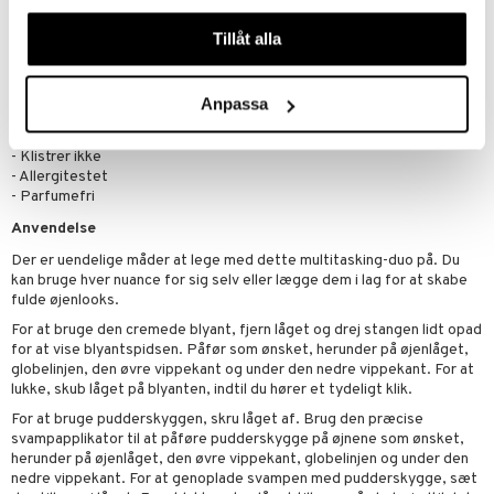
våra cookies vid fortsatt användande av vår webbplats.
- Sikker til brugere af kontaktlinser
Tillåt alla
Formelfakta:
- 12 timers holdbarhed
- Sætter sig ikke i folder
Anpassa
- Falmer ikke
- Bliver på plads
- Klistrer ikke
- Allergitestet
- Parfumefri
Anvendelse
Der er uendelige måder at lege med dette multitasking-duo på. Du
kan bruge hver nuance for sig selv eller lægge dem i lag for at skabe
fulde øjenlooks.
For at bruge den cremede blyant, fjern låget og drej stangen lidt opad
for at vise blyantspidsen. Påfør som ønsket, herunder på øjenlåget,
globelinjen, den øvre vippekant og under den nedre vippekant. For at
lukke, skub låget på blyanten, indtil du hører et tydeligt klik.
For at bruge pudderskyggen, skru låget af. Brug den præcise
svampapplikator til at påføre pudderskygge på øjnene som ønsket,
herunder på øjenlåget, den øvre vippekant, globelinjen og under den
nedre vippekant. For at genoplade svampen med pudderskygge, sæt