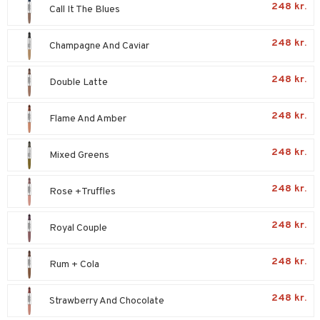
248 kr.
Call It The Blues
s & Gelé
gloss
248 kr.
Champagne And Caviar
liner
euppensler
248 kr.
Double Latte
cara
248 kr.
Flame And Amber
enskygge
mer
248 kr.
Mixed Greens
dder
248 kr.
Rose +Truffles
matics Elixir
e
248 kr.
Royal Couple
yx
beskyttelse
248 kr.
Rum + Cola
nique Happy
rin til mænd
t
nique Happy For Men
bering og rens
248 kr.
Strawberry And Chocolate
mål & svar
foliering