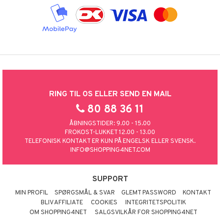
RING TIL OS ELLER SEND EN MAIL
80 88 36 11
ÅBNINGSTIDER: 9.00 - 15.00
FROKOST-LUKKET 12.00 - 13.00
TELEFONISK KONTAKT ER KUN PÅ ENGELSK ELLER SVENSK.
INFO@SHOPPING4NET.COM
SUPPORT
MIN PROFIL
SPØRGSMÅL & SVAR
GLEMT PASSWORD
KONTAKT
BLIV AFFILIATE
COOKIES
INTEGRITETSPOLITIK
OM SHOPPING4NET
SALGSVILKÅR FOR SHOPPING4NET