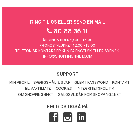
RING TIL OS ELLER SEND EN MAIL
80 88 36 11
ÅBNINGSTIDER: 9.00 - 15.00
FROKOST-LUKKET 12.00 - 13.00
TELEFONISK KONTAKT ER KUN PÅ ENGELSK ELLER SVENSK.
INFO@SHOPPING4NET.COM
SUPPORT
MIN PROFIL
SPØRGSMÅL & SVAR
GLEMT PASSWORD
KONTAKT
BLIV AFFILIATE
COOKIES
INTEGRITETSPOLITIK
OM SHOPPING4NET
SALGSVILKÅR FOR SHOPPING4NET
FØLG OS OGSÅ PÅ