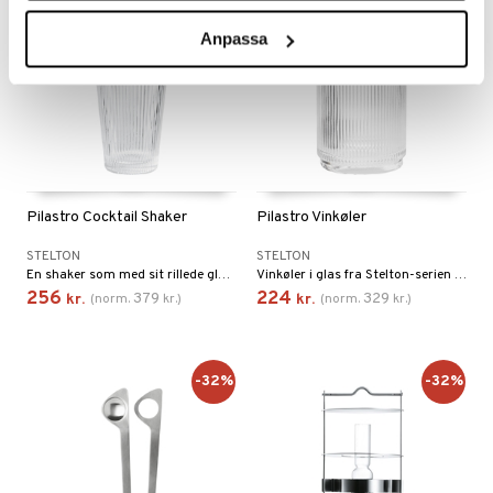
Anpassa
Pilastro Cocktail Shaker
Pilastro Vinkøler
STELTON
STELTON
En shaker som med sit rillede glas og blanke stål fungerer fint som et dekorativt indslag på barbordet og samtidig er helt perfekt til at fremtrylle lækre cocktails.
Vinkøler i glas fra Stelton-serien Pilastro.
256
224
379
329
kr.
(
norm.
kr.
)
kr.
(
norm.
kr.
)
-32%
-32%