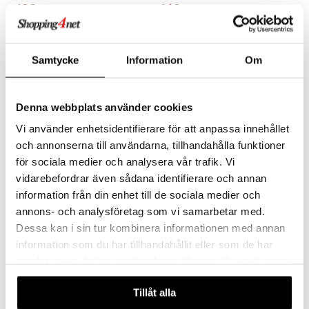
192
160
289
229
kr.
(
norm.
kr.
)
kr.
(
norm.
kr.
)
Samtycke
Information
Om
-34%
-32%
Denna webbplats använder cookies
Vi använder enhetsidentifierare för att anpassa innehållet
och annonserna till användarna, tillhandahålla funktioner
för sociala medier och analysera vår trafik. Vi
vidarebefordrar även sådana identifierare och annan
Findes i flere varianter
information från din enhet till de sociala medier och
Moomin Keep Cool
Pier LED-lampe
annons- och analysföretag som vi samarbetar med.
Drikkeflaske
STELTON
STELTON
Dessa kan i sin tur kombinera informationen med annan
Steltons Pier LED-lampe er en smuk nyfortolkning af en klassisk skibslampe.
information som du har tillhandahållit eller som de har
172
1024
259
1499
kr.
(
norm.
kr.
)
kr.
(
norm.
kr.
)
samlat in när du har använt deras tjänster. Du godkänner
våra cookies vid fortsatt användande av vår webbplats.
Tillåt alla
-32%
-32%