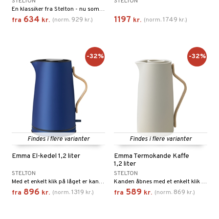
STELTON
STELTON
En klassiker fra Stelton - nu som elkedel.
634
1197
929
1749
fra
kr.
(
norm.
kr.
)
kr.
(
norm.
kr.
)
-32%
-32%
Findes i flere varianter
Findes i flere varianter
Emma El-kedel 1,2 liter
Emma Termokande Kaffe
1,2 liter
STELTON
STELTON
Med et enkelt klik på låget er kanden åben, og det gør den nem at betjene med én hånd.
Kanden åbnes med et enkelt klik på låget og den er nem at betjene med én hånd.
896
589
1319
869
fra
kr.
(
norm.
kr.
)
fra
kr.
(
norm.
kr.
)