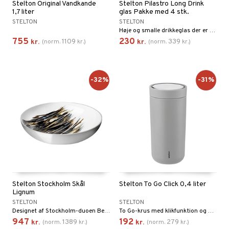
Stelton Original Vandkande
Stelton Pilastro Long Drink
1,7 liter
glas Pakke med 4 stk.
STELTON
STELTON
Høje og smalle drikkeglas der er designet som et supplement til Pilastro-shakeren men som selvfølgelig også kan bruges som store vandglas, glas til iskaffe eller til varm kaffe og te.
755
230
1109
339
kr.
(
norm.
kr.
)
kr.
(
norm.
kr.
)
-32%
-31%
Stelton Stockholm Skål
Stelton To Go Click 0,4 liter
Lignum
STELTON
STELTON
Designet af Stockholm-duoen Bernadotte & Kylberg.
To Go-krus med klikfunktion og dobbeltsidet termo.
947
192
1389
279
kr.
(
norm.
kr.
)
kr.
(
norm.
kr.
)