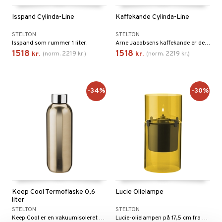
Isspand Cylinda-Line
Kaffekande Cylinda-Line
STELTON
STELTON
Isspand som rummer 1 liter.
Arne Jacobsens kaffekande er designet i 1967 og er en del af serien Cylinda-Line.
1518
1518
2219
2219
kr.
(
norm.
kr.
)
kr.
(
norm.
kr.
)
-34%
-30%
Keep Cool Termoflaske 0,6
Lucie Olielampe
liter
STELTON
STELTON
Keep Cool er en vakuumisoleret flaske af rustfrit stål af høj kvalitet, der gør den perfekt til både varme og kolde drikke.
Lucie-olielampen på 17,5 cm fra velrenommerede Stelton er en harmonisk cylinderformet olielampe i varmeholdbart borosilikatglas, som kan anvendes både inde og ude.