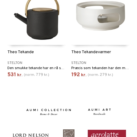
Theo Tekande
Theo Tekandevarmer
STELTON
STELTON
Den smukke tekande har en rå sortbrun farve og er fremstillet af klassisk skandinavisk stentøj med støbejern.
Præcis som tekanden har den matchende tekandevarmer de modsvarende farver og er fremstillet af klassisk skandinavisk stentøj med en mat overflade.
531
192
779
279
kr.
(
norm.
kr.
)
kr.
(
norm.
kr.
)