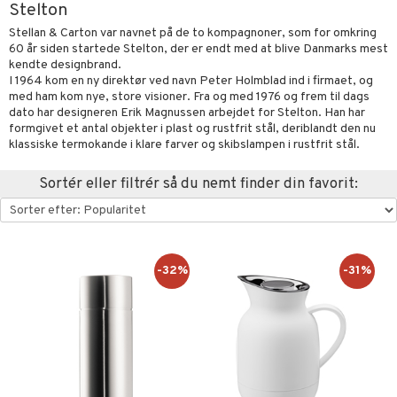
Stelton
urer & Skulpturer
else
stager & Lysestager
Stellan & Carton var navnet på de to kompagnoner, som for omkring
60 år siden startede Stelton, der er endt med at blive Danmarks mest
kker
nt
es Køkken
 & Kroge
uder
kendte designbrand.
al Art
I 1964 kom en ny direktør ved navn Peter Holmblad ind i firmaet, og
s
ring & Hylder
evaring
øj
relsestekstiler
med ham kom nye, store visioner. Fra og med 1976 og frem til dags
e
dato har designeren Erik Magnussen arbejdet for Stelton. Han har
der
ampagneglas
opbevaring & Kurve
ner & Pudebetræk
bler
& Kasseroller
 & Plaider
telse mod myg & insekter
t
formgivet et antal objekter i plast og rustfrit stål, deriblandt den nu
dekorationer
ger & Kroge
kkeglas
ker
er & Dyner
klassiske termokande i klare farver og skibslampen i rustfrit stål.
te Forme & Bageforme
r
pper
liv
mål & svar
er
opbevaring & Kurve
nks- & Cocktailglas
getøj
& Karafler
ekstiler
use & Foderhuse
Sortér eller filtrér så du nemt finder din favorit:
rodukt
las
uder
Grilltilbehør
elingen
pse- & Avecglas
dknive
maskiner
relsestekstiler
dskaber
glas
ivsæt
ndere & Elpiskere
e- & Hovepudebetræk
opbevaring
 & Plaider
r
-32%
-31%
sky- & Cognacglas
vslibere & Strygestål
dristere
er & Dyner
redskaber
vtilbehør
fe, Te & Espresso
getøj
ekstiler
rsbelysning
keknive
ige maskiner
 & Krus
e
rebrætter
dkoger & Elkedel
 & Rengøring