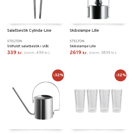
Salatbestik Cylinda-Line
Skibslampe Lille
STELTON
STELTON
Stilfuldt salatbestik i stål.
Skibslampe Lille
339
2619
499
3839
kr.
(
norm.
kr.
)
kr.
(
norm.
kr.
)
-32%
-32%