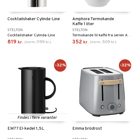
cialknive
 Krydderikværne
e- & Grønsagsknive
Cocktailshaker Cylinda-Line
Amphora Termokande
ngsfade & Skåle
Kaffe 1 liter
STELTON
STELTON
ngstilbehør
Cocktailshaker Cylinda-Line
Termokande til kaffe fra serien Amphora fra Stelton.
819
352
1199
509
kr.
(
norm.
kr.
)
kr.
(
norm.
kr.
)
ander
ay / Outdoor
sker
ener
-32%
-32%
kasser
etter
Bartilbehør
mokander
e Tallerkener
mokrus
dagstallerkener
Findes i flere varianter
EM77 El-kedel 1,5L
Emma brödrost