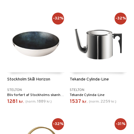
-32%
-32%
Stockholm Skål Horizon
Tekande Cylinda-Line
STELTON
STELTON
Bliv forført af Stockholms skønhed.
Tekande Cylinda-Line
1281
1537
1889
2259
kr.
(
norm.
kr.
)
kr.
(
norm.
kr.
)
-32%
-31%