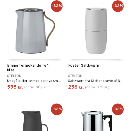
-32%
-32%
Emma Termokande Te 1
Foster Saltkværn
liter
STELTON
STELTON
Undgå bitter te med det nye smarte filter til enkel tebrygning.
Saltkværn fra Steltons serie af Norman Foster.
595
256
869
379
kr.
(
norm.
kr.
)
kr.
(
norm.
kr.
)
-32%
-32%