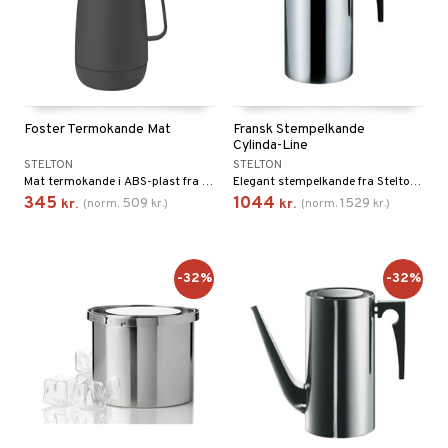
Foster Termokande Mat
Fransk Stempelkande
Cylinda-Line
STELTON
STELTON
Mat termokande i ABS-plast fra Steltons Foster-serie.
Elegant stempelkande fra Stelton med indbygget termo.
345
1044
509
1529
kr.
(
norm.
kr.
)
kr.
(
norm.
kr.
)
-32%
-32%