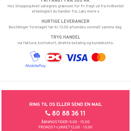
FRI FRAGT FRA 300 KR.
Hos Shopping4net udregnes grænsen for fri fragt ud fra hvilken(e)
afdeling(er) du handler fra. Læs mere »
HURTIGE LEVERANCER
Bestillinger foretaget før kl. 13.00 afsendes normalt samme dag.
TRYG HANDEL
via faktura, kontokort, direkte betaling og kundekonto.
RING TIL OS ELLER SEND EN MAIL
80 88 36 11
ÅBNINGSTIDER: 9.00 - 15.00
FROKOST-LUKKET 12.00 - 13.00