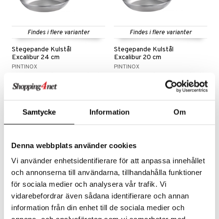
cialknive
 Krydderikværne
e- & Grønsagsknive
Findes i flere varianter
Findes i flere varianter
ngsfade & Skåle
Stegepande Kulstål
Stegepande Kulstål
ngstilbehør
Excalibur 24 cm
Excalibur 20 cm
PINTINOX
PINTINOX
ander
En professionel serie af pander der er fremstillet af kulstål. Kan anvendes på alle former for varmekilder.
En professionel serie af pander der er fremstillet af kulstål. Kan anvendes på alle former for varmekilder.
ay / Outdoor
319
299
fra
kr.
fra
kr.
sker
ener
Samtycke
Information
Om
kasser
etter
Bartilbehør
mokander
e Tallerkener
Denna webbplats använder cookies
mokrus
dagstallerkener
Vi använder enhetsidentifierare för att anpassa innehållet
och annonserna till användarna, tillhandahålla funktioner
för sociala medier och analysera vår trafik. Vi
vidarebefordrar även sådana identifierare och annan
Findes i flere varianter
information från din enhet till de sociala medier och