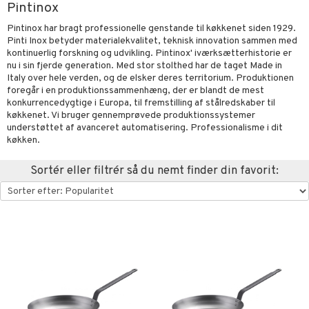
Pintinox
urer & Skulpturer
else
stager & Lysestager
Pintinox har bragt professionelle genstande til køkkenet siden 1929.
kker
nt
es Køkken
 & Kroge
uder
Pinti Inox betyder materialekvalitet, teknisk innovation sammen med
kontinuerlig forskning og udvikling. Pintinox' iværksætterhistorie er
al Art
s
ring & Hylder
evaring
øj
relsestekstiler
nu i sin fjerde generation. Med stor stolthed har de taget Made in
Italy over hele verden, og de elsker deres territorium. Produktionen
e
der
ampagneglas
opbevaring & Kurve
ner & Pudebetræk
bler
& Kasseroller
 & Plaider
telse mod myg & insekter
foregår i en produktionssammenhæng, der er blandt de mest
t
konkurrencedygtige i Europa, til fremstilling af stålredskaber til
dekorationer
ger & Kroge
kkeglas
ker
er & Dyner
te Forme & Bageforme
r
pper
liv
køkkenet. Vi bruger gennemprøvede produktionssystemer
mål & svar
understøttet af avanceret automatisering. Professionalisme i dit
er
opbevaring & Kurve
nks- & Cocktailglas
getøj
& Karafler
ekstiler
use & Foderhuse
køkken.
rodukt
las
uder
Grilltilbehør
Sortér eller filtrér så du nemt finder din favorit:
elingen
pse- & Avecglas
dknive
maskiner
relsestekstiler
dskaber
glas
ivsæt
ndere & Elpiskere
e- & Hovepudebetræk
opbevaring
 & Plaider
r
sky- & Cognacglas
vslibere & Strygestål
dristere
er & Dyner
redskaber
vtilbehør
fe, Te & Espresso
getøj
ekstiler
rsbelysning
keknive
ige maskiner
 & Krus
e
rebrætter
dkoger & Elkedel
 & Rengøring