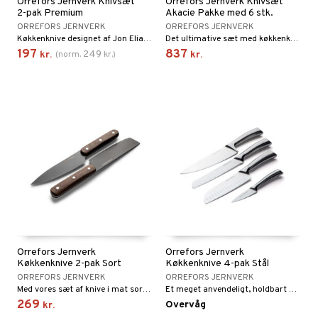
Orrefors Jernverk Knivsæt
Orrefors Jernverk Knivsæt
2-pak Premium
Akacie Pakke med 6 stk.
ORREFORS JERNVERK
ORREFORS JERNVERK
Køkkenknive designet af Jon Eliason med gennemtænkt greb kommer i en flot gaveæske, hvilket gør dem til en perfekt gave.
Det ultimative sæt med køkkenknive i en pakke med 6 stk. fra Orrefors Jernverk.
197
837
249
kr.
(
norm.
kr.
)
kr.
Orrefors Jernverk
Orrefors Jernverk
Køkkenknive 2-pak Sort
Køkkenknive 4-pak Stål
ORREFORS JERNVERK
ORREFORS JERNVERK
Med vores sæt af knive i mat sort design og håndtag af mørkt wengétræ får du både en santokukniv og en køkkenkniv.
Et meget anvendeligt, holdbart og eksklusivt knivsæt med fire knive i rustfrit stål.
269
Overvåg
kr.