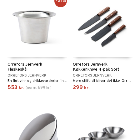
-21%
Orrefors Jernverk
Orrefors Jernverk
Flaskeskål
Køkkenknive 4-pak Sort
ORREFORS JERNVERK
ORREFORS JERNVERK
En flot vin- og drikkevarekøler i højblankt aluminium fra Orrefors Jernverk.
Mere stilfuldt bliver det ikke! Orrefors Jernverks knive har et unikt design med sorte knivblade og mørke træhåndtag af dyrket rosentræ.
553
299
699
kr.
(
norm.
kr.
)
kr.