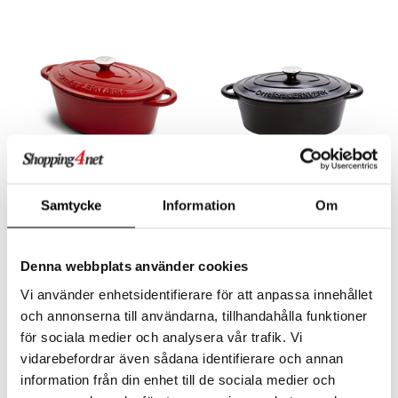
Findes i flere varianter
Findes i flere varianter
Samtycke
Information
Om
Støbejernsgryde 3,5 liter
Støbejernsgryde 3,5 liter
Rød
Sort
ORREFORS JERNVERK
ORREFORS JERNVERK
En gedigen gryde der er perfekt til både simreretter og hverdagsmad.
En gedigen gryde der er perfekt til både simreretter og hverdagsmad.
Denna webbplats använder cookies
539
539
fra
kr.
fra
kr.
Vi använder enhetsidentifierare för att anpassa innehållet
och annonserna till användarna, tillhandahålla funktioner
för sociala medier och analysera vår trafik. Vi
-22%
vidarebefordrar även sådana identifierare och annan
information från din enhet till de sociala medier och