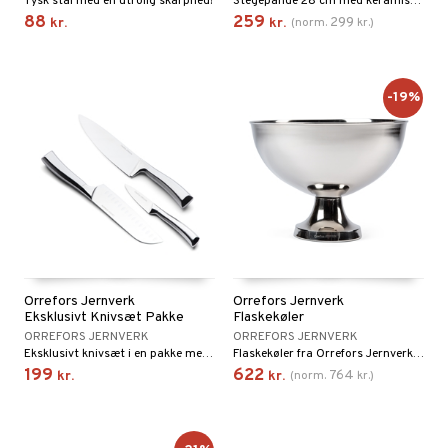
Tysk stål med en utrolig skarphed!
Stegepande 28 cm med keramisk non-stick og aluminiumkerne.
88
259
299
kr.
kr.
(
norm.
kr.
)
-19%
Orrefors Jernverk
Orrefors Jernverk
Eksklusivt Knivsæt Pakke
Flaskekøler
ORREFORS JERNVERK
ORREFORS JERNVERK
Eksklusivt knivsæt i en pakke med 3 stk. fra Orrefors Jernverk.
Flaskekøler fra Orrefors Jernverk i medium størrelse med plads til 2-3 flasker.
199
622
764
kr.
kr.
(
norm.
kr.
)