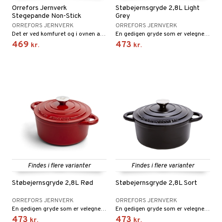
Orrefors Jernverk
Støbejernsgryde 2,8L Light
Stegepande Non-Stick
Grey
ORREFORS JERNVERK
ORREFORS JERNVERK
Det er ved komfuret og i ovnen at en stor del af magien i dit køkken sker. I stegepanderne forvandles enkle råvarer til delikat mad.
En gedigen gryde som er velegnet til både simreretter og hverdagsmadlavning.
469
473
kr.
kr.
Findes i flere varianter
Findes i flere varianter
Støbejernsgryde 2,8L Rød
Støbejernsgryde 2,8L Sort
ORREFORS JERNVERK
ORREFORS JERNVERK
En gedigen gryde som er velegnet til både simreretter og hverdagsmadlavning.
En gedigen gryde som er velegnet til både simreretter og hverdagsmadlavning.
473
473
kr.
kr.