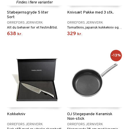
Findes i flere varianter
Støbejernsgryde 5 liter
Knivsæt Pakke med 3 stk.
Sort
ORREFORS JERNVERK
ORREFORS JERNVERK
Alt du behøver for et festmåltid.
Tomatkniv, japansk kokkekniv og en kokkekniv fra Orrefors Jernverk.
638
329
kr.
kr.
-13%
Kokkekniv
OJ Stegepande Keramisk
Non-stick
ORREFORS JERNVERK
ORREFORS JERNVERK