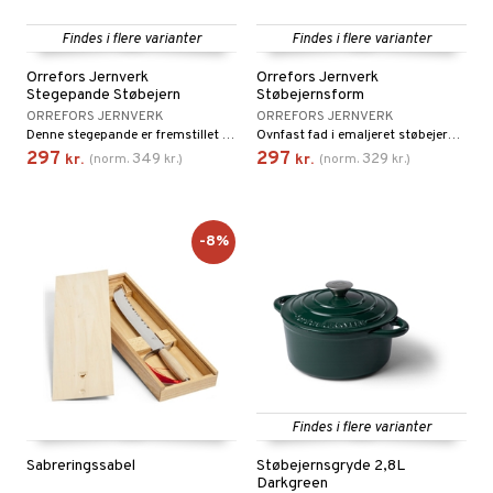
Findes i flere varianter
Findes i flere varianter
Orrefors Jernverk
Orrefors Jernverk
Stegepande Støbejern
Støbejernsform
ORREFORS JERNVERK
ORREFORS JERNVERK
Denne stegepande er fremstillet af støbejern af høj kvalitet og er udrustet med et håndtag af akacietræ.
Ovnfast fad i emaljeret støbejern af højeste kvalitet. Designet til at lede og holde på varmen under madlavningen.
297
297
349
329
kr.
(
norm.
kr.
)
kr.
(
norm.
kr.
)
-8%
Findes i flere varianter
Sabreringssabel
Støbejernsgryde 2,8L
Darkgreen