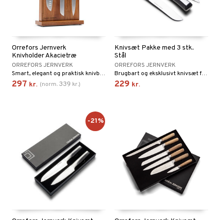
cialknive
 Krydderikværne
e- & Grønsagsknive
ngsfade & Skåle
Orrefors Jernverk
Knivsæt Pakke med 3 stk.
ngstilbehør
Knivholder Akacietræ
Stål
ORREFORS JERNVERK
ORREFORS JERNVERK
ander
Smart, elegant og praktisk knivblok fremstillet i holdbar akacietræ.
Brugbart og eksklusivt knivsæt fra Orrefors Jernverk.
297
229
339
kr.
(
norm.
kr.
)
kr.
ay / Outdoor
sker
ener
kasser
etter
Bartilbehør
-21%
mokander
e Tallerkener
mokrus
dagstallerkener