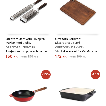
Orrefors Jernverk Rivejern
Orrefors Jernverk
Pakke med 2 stk.
Skærebræt Stort
ORREFORS JERNVERK
ORREFORS JERNVERK
Rivejern som supplerer hinanden i madlavningen eller som kan ligge fremme og bruges under middagen.
Stort skærebræt fra Orrefors Jernverk. Et stort skærebræt af træ er uden tvivl et musthave i køkkenet, for det kan både bruges til at hakke grønsager på eller stilles frem på bordet og bruges til servering når du har grillet.
150
172
158
199
kr.
(
norm.
kr.
)
kr.
(
norm.
kr.
)
-15%
-10%