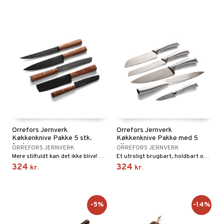
Orrefors Jernverk
Orrefors Jernverk
Køkkenknive Pakke 5 stk.
Køkkenknive Pakke med 5
Sort
stk.
ORREFORS JERNVERK
ORREFORS JERNVERK
Mere stilfuldt kan det ikke blive! Knivene fra Orrefors Jernverks har et unikt design med sorte knivblade og mørke træhåndtag af dyrket rosentræ.
Et utroligt brugbart, holdbart og eksklusivt knivsæt med fem knive i rustfrit stål.
324
324
kr.
kr.
-5%
-14%