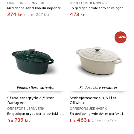
ORREFORS JERNVERK
ORREFORS JERNVERK
Med denne sabel kan du imponere dine gæster.
En gedigen gryde som er velegnet til både simreretter og hverdagsmadlavning.
274
473
297
kr.
(
norm.
kr.
)
kr.
-14%
Findes i flere varianter
Findes i flere varianter
Støbejernsgryde 3,5 liter
Støbejernsgryde 3,5 liter
Darkgreen
Offwhite
ORREFORS JERNVERK
ORREFORS JERNVERK
En gedigen gryde der er perfekt til både simreretter og hverdagsmad.
En gedigen gryde der er perfekt til både simreretter og hverdagsmad.
739
463
539
fra
kr.
fra
kr.
(
norm.
kr.
)