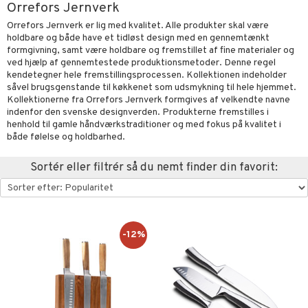
Orrefors Jernverk
urer & Skulpturer
else
stager & Lysestager
Orrefors Jernverk er lig med kvalitet. Alle produkter skal være
holdbare og både have et tidløst design med en gennemtænkt
kker
nt
es Køkken
 & Kroge
uder
formgivning, samt være holdbare og fremstillet af fine materialer og
al Art
ved hjælp af gennemtestede produktionsmetoder. Denne regel
s
ring & Hylder
evaring
øj
relsestekstiler
kendetegner hele fremstillingsprocessen. Kollektionen indeholder
e
såvel brugsgenstande til køkkenet som udsmykning til hele hjemmet.
der
ampagneglas
opbevaring & Kurve
ner & Pudebetræk
bler
& Kasseroller
 & Plaider
telse mod myg & insekter
t
Kollektionerne fra Orrefors Jernverk formgives af velkendte navne
dekorationer
ger & Kroge
kkeglas
ker
er & Dyner
indenfor den svenske designverden. Produkterne fremstilles i
te Forme & Bageforme
r
pper
liv
mål & svar
henhold til gamle håndværkstraditioner og med fokus på kvalitet i
er
opbevaring & Kurve
nks- & Cocktailglas
getøj
både følelse og holdbarhed.
& Karafler
ekstiler
use & Foderhuse
rodukt
las
uder
Grilltilbehør
Sortér eller filtrér så du nemt finder din favorit:
elingen
pse- & Avecglas
dknive
maskiner
relsestekstiler
dskaber
glas
ivsæt
ndere & Elpiskere
e- & Hovepudebetræk
opbevaring
 & Plaider
r
sky- & Cognacglas
vslibere & Strygestål
dristere
er & Dyner
redskaber
-12%
vtilbehør
fe, Te & Espresso
getøj
ekstiler
rsbelysning
keknive
ige maskiner
 & Krus
e
rebrætter
dkoger & Elkedel
 & Rengøring