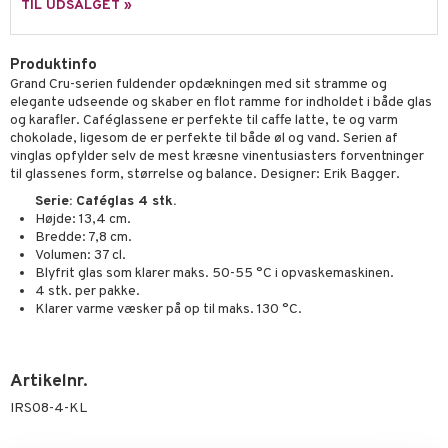
ker
er & Dyner
TIL UDSALGET »
r
pper
liv
mål & svar
getøj
ekstiler
use & Foderhuse
rodukt
Produktinfo
uder
Grilltilbehør
Grand Cru-serien fuldender opdækningen med sit stramme og
elingen
elegante udseende og skaber en flot ramme for indholdet i både glas
relsestekstiler
dskaber
og karafler. Caféglassene er perfekte til caffe latte, te og varm
chokolade, ligesom de er perfekte til både øl og vand. Serien af
e- & Hovepudebetræk
 & Plaider
r
vinglas opfylder selv de mest kræsne vinentusiasters forventninger
til glassenes form, størrelse og balance. Designer: Erik Bagger.
er & Dyner
Serie: Caféglas 4 stk.
getøj
rsbelysning
Højde: 13,4 cm.
Bredde: 7,8 cm.
e
Volumen: 37 cl.
Blyfrit glas som klarer maks. 50-55 °C i opvaskemaskinen.
4 stk. per pakke.
Klarer varme væsker på op til maks. 130 °C.
Artikelnr.
IRS08-4-KL