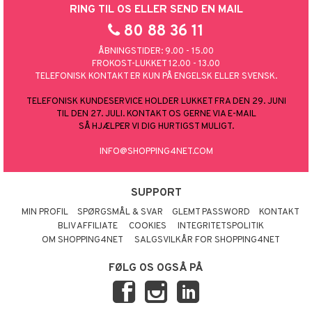
RING TIL OS ELLER SEND EN MAIL
80 88 36 11
ÅBNINGSTIDER: 9.00 - 15.00
FROKOST-LUKKET 12.00 - 13.00
TELEFONISK KONTAKT ER KUN PÅ ENGELSK ELLER SVENSK.
TELEFONISK KUNDESERVICE HOLDER LUKKET FRA DEN 29. JUNI
TIL DEN 27. JULI. KONTAKT OS GERNE VIA E-MAIL
SÅ HJÆLPER VI DIG HURTIGST MULIGT.
INFO@SHOPPING4NET.COM
SUPPORT
MIN PROFIL
SPØRGSMÅL & SVAR
GLEMT PASSWORD
KONTAKT
BLIV AFFILIATE
COOKIES
INTEGRITETSPOLITIK
OM SHOPPING4NET
SALGSVILKÅR FOR SHOPPING4NET
FØLG OS OGSÅ PÅ