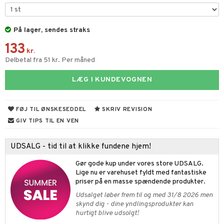
cialknive
 Krydderikværne
På lager, sendes straks
e- & Grønsagsknive
ngsfade & Skåle
133
kr.
ngstilbehør
Delbetal fra 51 kr. Per måned
ander
LÆG I KUNDEVOGNEN
ay / Outdoor
sker
ener
FØJ TIL ØNSKESEDDEL
SKRIV REVISION
kasser
etter
GIV TIPS TIL EN VEN
Bartilbehør
mokander
e Tallerkener
ing
UDSALG - tid til at klikke fundene hjem!
mokrus
dagstallerkener
else
Gør gode kup under vores store UDSALG.
Lige nu er varehuset fyldt med fantastiske
 & Kroge
uder
priser på en masse spændende produkter.
s
evaring
øj
relsestekstiler
Udsalget løber frem til og med 31/8 2026 men
skynd dig - dine yndlingsprodukter kan
opbevaring & Kurve
ner & Pudebetræk
 & Plaider
telse mod myg & insekter
hurtigt blive udsolgt!
t