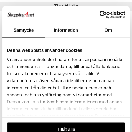
Tips til dig
-9%
Samtycke
Information
Om
Denna webbplats använder cookies
Vi använder enhetsidentifierare för att anpassa innehållet
och annonserna till användarna, tillhandahålla funktioner
för sociala medier och analysera vår trafik. Vi
vidarebefordrar även sådana identifierare och annan
Grand Cru Cognacglas 40 cl 2 stk.
Grand Cru Krus 34 cl 2 stk.
ROSENDAHL
ROSENDAHL
information från din enhet till de sociala medier och
annons- och analysföretag som vi samarbetar med.
117
128
140
kr.
kr.
(
norm.
kr.
)
Dessa kan i sin tur kombinera informationen med annan
information som du har tillhandahållit eller som de har
samlat in när du har använt deras tjänster. Du godkänner
våra cookies vid fortsatt användande av vår webbplats.
Tillåt alla