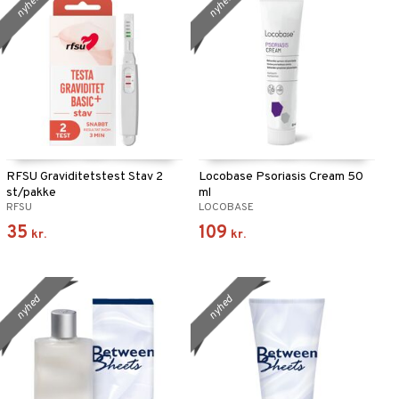
nyhed
nyhed
RFSU Graviditetstest Stav 2
Locobase Psoriasis Cream 50
st/pakke
ml
RFSU
LOCOBASE
35
109
kr.
kr.
nyhed
nyhed