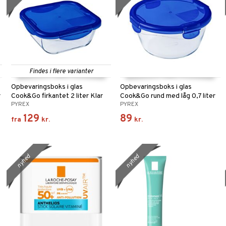
Findes i flere varianter
Opbevaringsboks i glas
Opbevaringsboks i glas
r
Cook&Go firkantet 2 liter Klar
Cook&Go rund med låg 0,7 liter
PYREX
PYREX
Klar
129
89
fra
kr.
kr.
nyhed
nyhed