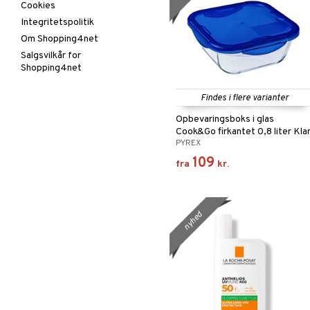
Cookies
Integritetspolitik
Om Shopping4net
Salgsvilkår for
Shopping4net
Findes i flere varianter
Opbevaringsboks i glas
Cook&Go firkantet 0,8 liter Kla
PYREX
109
fra
kr.
nyhed