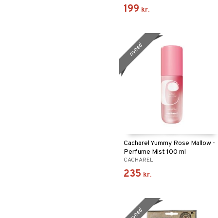
199
kr.
nyhed
Cacharel Yummy Rose Mallow -
Perfume Mist 100 ml
CACHAREL
235
kr.
nyhed