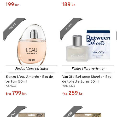
199
189
kr.
kr.
nyhed
nyhed
Findes i flere varianter
Findes i flere varianter
Kenzo L'eau Ambrée - Eau de
Van Gils Between Sheets - Eau
parfum 50 ml
de toilette Spray 30 ml
KENZO
VAN GILS
799
259
fra
kr.
fra
kr.
nyhed
nyhed