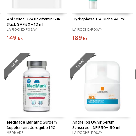
Anthelios UVAIR Vitamin Sun
Hydraphase HA Riche 40 ml
Stick SPF50+ 10 ml
LA ROCHE-POSAY
LA ROCHE-POSAY
149
189
kr.
kr.
nyhed
nyhed
MedMade Bariatric Surgery
Anthelios UVAir Serum
Supplement Jordgubb 120
Sunscreen SPF50+ 50 ml
MEDMADE
LA ROCHE-POSAY
tabletter