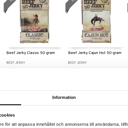
Beef Jerky Classic 50 gram
Beef Jerky Cajun Hot 50 gram
BEEF JERKY
BEEF JERKY
47
47
kr.
kr.
nyhed
nyhed
Information
cookies
e för att anpassa innehållet och annonserna till användarna, tillh