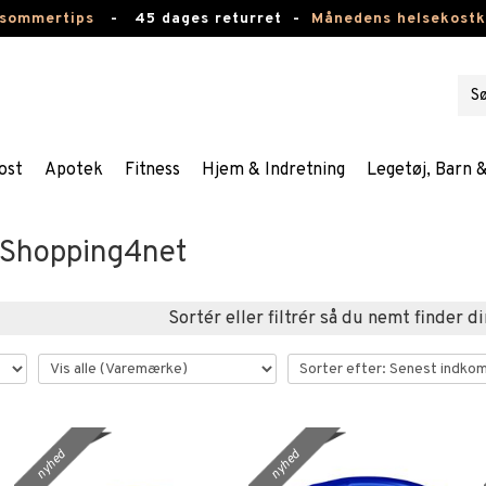
 sommertips
-
45 dages returret -
Månedens helsekost
ost
Apotek
Fitness
Hjem & Indretning
Legetøj, Barn 
 Shopping4net
Sortér eller filtrér så du nemt finder di
nyhed
nyhed