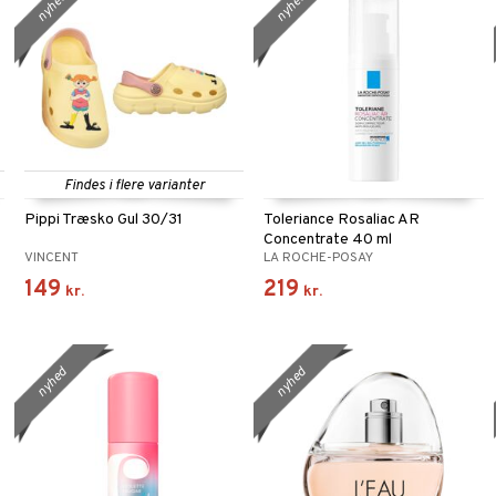
nyhed
nyhed
Findes i flere varianter
Pippi Træsko Gul 30/31
Toleriance Rosaliac AR
Concentrate 40 ml
VINCENT
LA ROCHE-POSAY
149
219
kr.
kr.
nyhed
nyhed