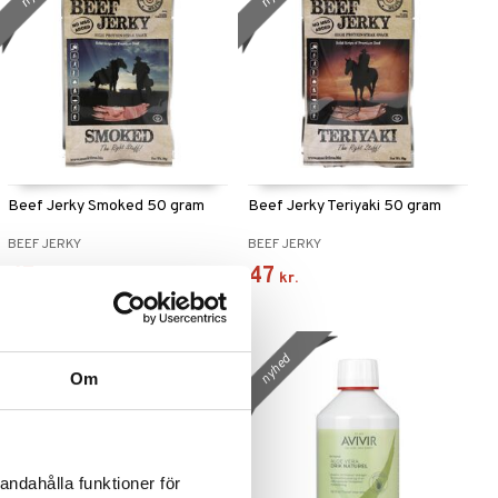
Beef Jerky Smoked 50 gram
Beef Jerky Teriyaki 50 gram
BEEF JERKY
BEEF JERKY
47
47
kr.
kr.
nyhed
nyhed
Om
andahålla funktioner för