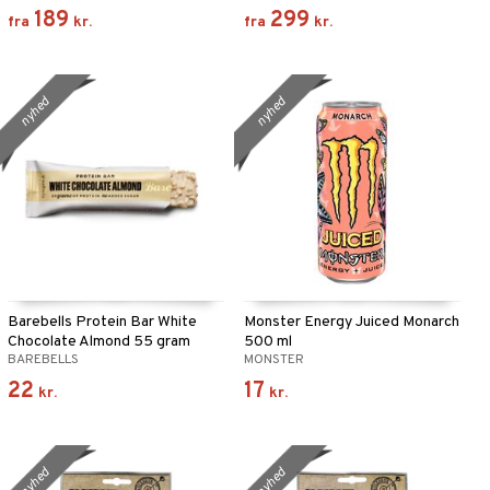
189
299
fra
kr.
fra
kr.
nyhed
nyhed
Barebells Protein Bar White
Monster Energy Juiced Monarch
Chocolate Almond 55 gram
500 ml
BAREBELLS
MONSTER
22
17
kr.
kr.
nyhed
nyhed