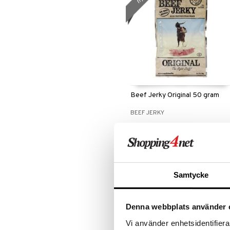
Beef Jerky Original 50 gram
BEEF JERKY
47
kr.
nyhed
Samtycke
Denna webbplats använder 
Vi använder enhetsidentifierar