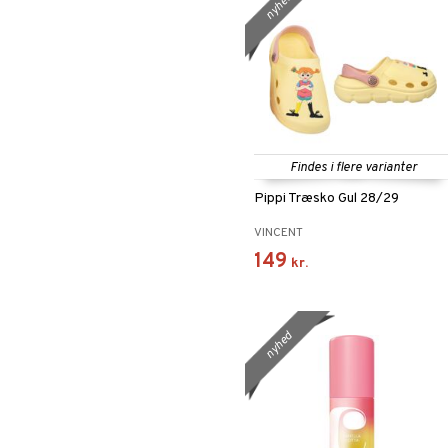
nyhed
Findes i flere varianter
Pippi Træsko Gul 28/29
VINCENT
149
kr.
nyhed