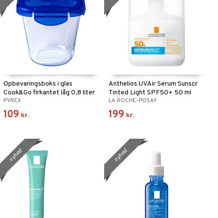
Opbevaringsboks i glas
Anthelios UVAir Serum Sunscr
Cook&Go firkantet låg 0,8 liter
Tinted Light SPF50+ 50 ml
PYREX
LA ROCHE-POSAY
Klar
109
199
kr.
kr.
nyhed
nyhed