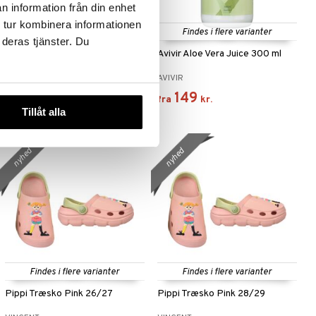
n information från din enhet
 tur kombinera informationen
Findes i flere varianter
 deras tjänster. Du
Athletics Whey & Collagen
Avivir Aloe Vera Juice 300 ml
Cookies & Cream 500 gram
PURENESS
AVIVIR
229
149
kr.
fra
kr.
Tillåt alla
nyhed
nyhed
Findes i flere varianter
Findes i flere varianter
Pippi Træsko Pink 26/27
Pippi Træsko Pink 28/29