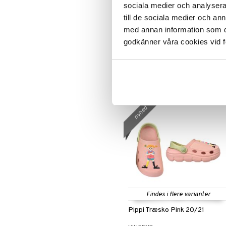
sociala medier och analysera 
till de sociala medier och a
med annan information som du 
Monster Energy Ultra
godkänner våra cookies vid f
Strawberry Dreams 500 ml
MONSTER
17
kr.
nyhed
Findes i flere varianter
Pippi Træsko Pink 20/21