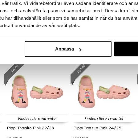
vår trafik. Vi vidarebefordrar även sådana identifierare och anna
nnons- och analysföretag som vi samarbetar med. Dessa kan i sin
Findes i flere varianter
har tillhandahållit eller som de har samlat in när du har använt
Lectinect Glucorol PRO 40
OPI IS Glaze Toppers 15 ml No.
ortsatt användande av vår webbplats.
kapslar
044
LECTINECT
OPI
329
129
kr.
kr.
Anpassa
nyhed
nyhed
Findes i flere varianter
Findes i flere varianter
Pippi Træsko Pink 22/23
Pippi Træsko Pink 24/25