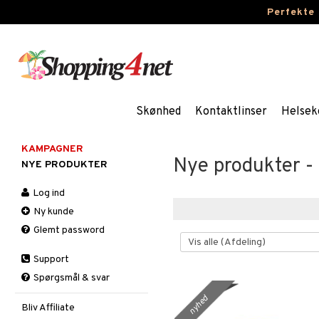
Perfekte
Skønhed
Kontaktlinser
Helsek
KAMPAGNER
Nye produkter -
NYE PRODUKTER
Log ind
Ny kunde
Glemt password
Support
Spørgsmål & svar
nyhed
Bliv Affiliate