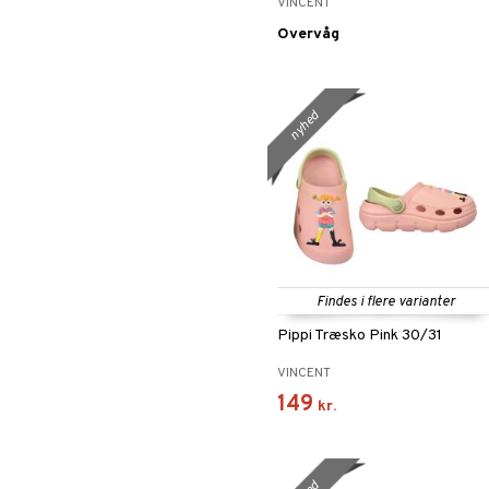
VINCENT
Overvåg
nyhed
Findes i flere varianter
Pippi Træsko Pink 30/31
VINCENT
149
kr.