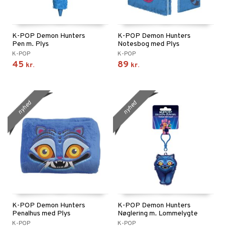
K-POP Demon Hunters
K-POP Demon Hunters
Pen m. Plys
Notesbog med Plys
K-POP
K-POP
45
89
kr.
kr.
nyhed
nyhed
K-POP Demon Hunters
K-POP Demon Hunters
Penalhus med Plys
Nøglering m. Lommelygte
K-POP
K-POP