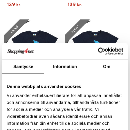
139
139
kr.
kr.
nyhed
nyhed
Samtycke
Information
Om
Findes i flere varianter
Findes i flere varianter
Bamse T-shirt
Bamse T-shirt
Denna webbplats använder cookies
Fodboldspiller Mblå 104 cl
Fodboldspiller Mblå 110
Vi använder enhetsidentifierare för att anpassa innehållet
BAMSE
BAMSE
139
139
och annonserna till användarna, tillhandahålla funktioner
kr.
kr.
för sociala medier och analysera vår trafik. Vi
vidarebefordrar även sådana identifierare och annan
information från din enhet till de sociala medier och
nyhed
nyhed