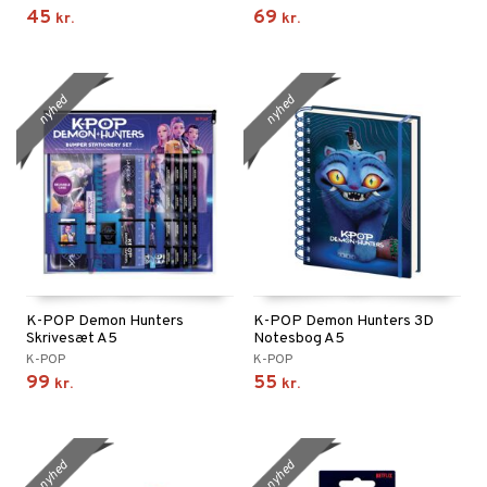
45
69
kr.
kr.
nyhed
nyhed
K-POP Demon Hunters
K-POP Demon Hunters 3D
Skrivesæt A5
Notesbog A5
K-POP
K-POP
99
55
kr.
kr.
nyhed
nyhed