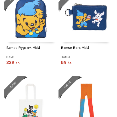
Bamse Rygsæk Mblå
Bamse Børs Mblå
BAMSE
BAMSE
229
89
kr.
kr.
nyhed
nyhed