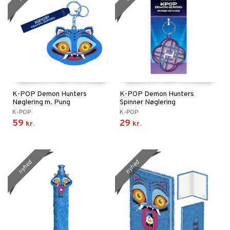
K-POP Demon Hunters
K-POP Demon Hunters
Nøglering m. Pung
Spinner Nøglering
K-POP
K-POP
59
29
kr.
kr.
nyhed
nyhed