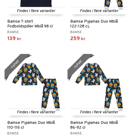
Findes i flere varianter
Findes i flere varianter
Bamse T-shirt
Bamse Pyjamas Duo Mblå
Fodboldspiller Mblå 98 cl
122-128 cL
BAMSE
BAMSE
139
259
kr.
kr.
nyhed
nyhed
Findes i flere varianter
Findes i flere varianter
Bamse Pyjamas Duo Mblå
Bamse Pyjamas Duo Mblå
110-116 cl
86-92 cl
BAMSE
BAMSE