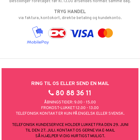
Bestillinger foretaget før kl. 13.00 afsendes normalt samme dag.
TRYG HANDEL
via faktura, kontokort, direkte betaling og kundekonto.
RING TIL OS ELLER SEND EN MAIL
80 88 36 11
ÅBNINGSTIDER: 9.00 - 15.00
FROKOST-LUKKET 12.00 - 13.00
TELEFONISK KONTAKT ER KUN PÅ ENGELSK ELLER SVENSK.
TELEFONISK KUNDESERVICE HOLDER LUKKET FRA DEN 29. JUNI
TIL DEN 27. JULI. KONTAKT OS GERNE VIA E-MAIL
SÅ HJÆLPER VI DIG HURTIGST MULIGT.