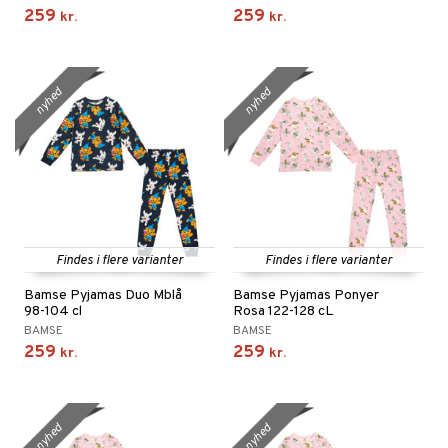
259
259
kr.
kr.
nyhed
nyhed
Findes i flere varianter
Findes i flere varianter
Bamse Pyjamas Duo Mblå
Bamse Pyjamas Ponyer
98-104 cl
Rosa 122-128 cL
BAMSE
BAMSE
259
259
kr.
kr.
nyhed
nyhed