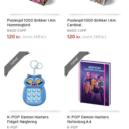
Puslespil 1000 Brikker I Am
Puslespil 1000 Brikker I Am
Hummingbird
Cardinal
MADD CAPP
MADD CAPP
120
120
149
149
kr.
(
norm.
kr.
)
kr.
(
norm.
kr.
)
nyhed
nyhed
K-POP Demon Hunters
K-POP Demon Hunters
Fidget Nøglering
Notesbog A4
K-POP
K-POP