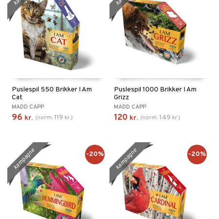
ping4net
år for Shopping4net
Puslespil 550 Brikker I Am
Puslespil 1000 Brikker I Am
Cat
Grizz
MADD CAPP
MADD CAPP
96
120
119
149
kr.
(
norm.
kr.
)
kr.
(
norm.
kr.
)
kampagne
kampagne
-20%
-20%