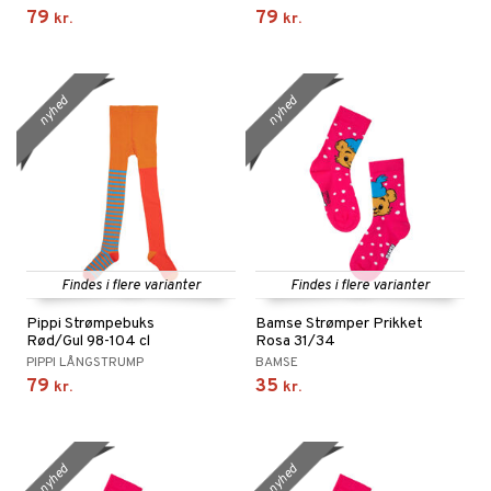
79
79
kr.
kr.
nyhed
nyhed
Findes i flere varianter
Findes i flere varianter
Pippi Strømpebuks
Bamse Strømper Prikket
Rød/Gul 98-104 cl
Rosa 31/34
PIPPI LÅNGSTRUMP
BAMSE
79
35
kr.
kr.
nyhed
nyhed