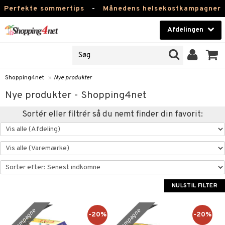
Perfekte sommertips
-
Månedens helsekostkampagner
Afdelingen
NER
Skønhed
ODUKTER
Kontaktlinser
Shopping4net
»
Nye produkter
d
Helsekost
Nye produkter - Shopping4net
nde
Apotek
Sortér eller filtrér så du nemt finder din favorit:
password
Fitness
t
Hjem & Indretning
mål & svar
iate
Legetøj, Barn & Baby
NULSTIL FILTER
Varemærker
spolitik
kampagne
kampagne
-20%
-20%
Kampagner