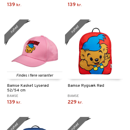
139
139
kr.
kr.
nyhed
nyhed
Findes i flere varianter
Bamse Kasket Lyserød
Bamse Rygsæk Rød
52/54 cm
BAMSE
BAMSE
139
229
kr.
kr.
nyhed
nyhed