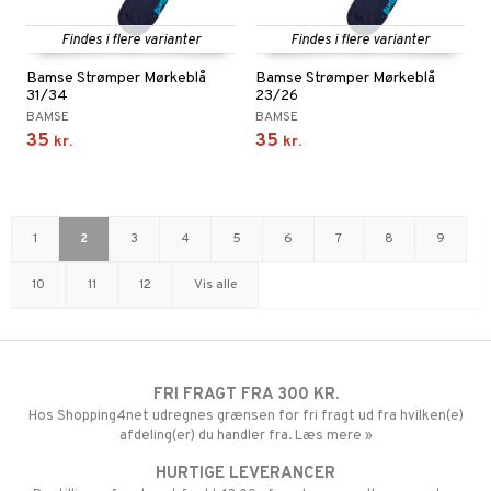
Findes i flere varianter
Findes i flere varianter
Bamse Strømper Mørkeblå
Bamse Strømper Mørkeblå
31/34
23/26
BAMSE
BAMSE
35
35
kr.
kr.
1
2
3
4
5
6
7
8
9
10
11
12
Vis alle
FRI FRAGT FRA 300 KR.
Hos Shopping4net udregnes grænsen for fri fragt ud fra hvilken(e)
afdeling(er) du handler fra. Læs mere »
HURTIGE LEVERANCER