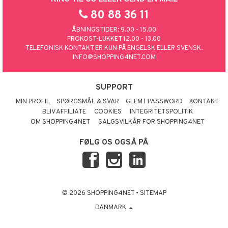
80 88 36 11
ÅBNINGSTIDER: 9.00 - 15.00
FROKOST-LUKKET 12.00 - 13.00
TELEFONISK KONTAKT ER KUN PÅ ENGELSK ELLER SVENSK.
INFO@SHOPPING4NET.COM
SUPPORT
MIN PROFIL
SPØRGSMÅL & SVAR
GLEMT PASSWORD
KONTAKT
BLIV AFFILIATE
COOKIES
INTEGRITETSPOLITIK
OM SHOPPING4NET
SALGSVILKÅR FOR SHOPPING4NET
FØLG OS OGSÅ PÅ
© 2026 SHOPPING4NET
•
SITEMAP
DANMARK