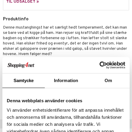
0 brikker
il
TIL UDSALGET »
mål & svar
li Gris
O Disney Princess
espil
pil
rodukt
ry Potter
GO DUPLO
Produktinfo
slespil
elingen
Denne mustanghingst har et særligt hedt temperament, det kan man
lo Kitty
O Friends
ilstilbehør
se bare ved at kigge på ham. Han rejser sig kraftfuldt på sine stærke
.L.
bagben og strækker forbenene op i luften. Han løfter stolt sit slanke
O Minecraft
hoved. Han elsker frihed og eventyr, det er der ingen tvivl om. Han
r Muh
GO Ninjago
elsker at galoppere over prærien i vild galop, så støvet hvirvler under
hovene. Hvem følger med?
itroldene
GO Speed Champions
Mål: 12 x 4,5 x 15,5 cm.
 Patrol
GO Spidey
Øvrigt
ersen & Findus
O Super Heroes
Samtycke
Information
Om
3 år+
pi Langstrømpe
ic
Artikelnr.
 MASKS
Denna webbplats använder cookies
TSL93-1-XX
kemon
Vi använder enhetsidentifierare för att anpassa innehållet
och annonserna till användarna, tillhandahålla funktioner
ållan
Tips til dig
för sociala medier och analysera vår trafik. Vi
derman
vidarebefordrar även sådana identifierare och annan