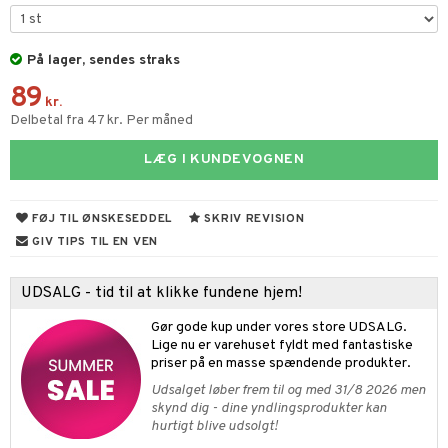
gtoys
este & Gyngedyr
ens Barn
På lager, sendes straks
lendere
89
ållan
figurer
kr.
Delbetal fra 47 kr. Per måned
ffi Love
blarna
jer
LÆG I KUNDEVOGNEN
mse
ejdskøretøjer
usholdning"
tman
er
ken & Køkkenredskaber
FØJ TIL ØNSKESEDDEL
SKRIV REVISION
libompa
ndbiler
gøring
anicals
bil
GIV TIPS TIL EN VEN
ler
iti
tnite
etøj
UDSALG - tid til at klikke fundene hjem!
s
erbaner
GO Bluey
o
rsleg
Gør gode kup under vores store UDSALG.
ney
g
O City
badabado
andleg
Lige nu er varehuset fyldt med fantastiske
priser på en masse spændende produkter.
neys Prinsesser
O Classic
ki
ndørsleg
ikker
Udsalget løber frem til og med 31/8 2026 men
l
O Creator
skynd dig - dine yndlingsprodukter kan
ndørsspil
ikker
il
hurtigt blive udsolgt!
t
zen
GO Disney