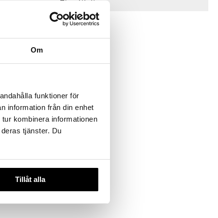
Tips til dig
Om
andahålla funktioner för
n information från din enhet
Shop Winter
 tur kombinera informationen
r 5-pak
SHOP
 deras tjänster. Du
Tillåt alla