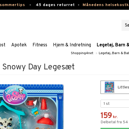
 sommertips
-
45 dages returret -
Månedens helsekost
ost
Apotek
Fitness
Hjem & Indretning
Legetøj, Barn 
Shopping4net
»
Legetøj, Barn & Ba
op Snowy Day Legesæt
Little
159
kr.
Delbetal fra 54