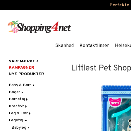
Perfekte
Skønhed
Kontaktlinser
Helsek
VAREMÆRKER
Littlest Pet Sh
KAMPAGNER
NYE PRODUKTER
Baby & Børn
Bøger
Aktivitet
Børnetøj
Badekåber & Håndklæder
Dagbøger
Babygym
Kreativt
Barnevogn-tilbehør
Kreative bøger
Accessories
Bid & Rangler
Leg & Lær
Fest
Malebøger
Badetøj & UV-tøj
Klistermærker
Skråstole
Kasketter & Solhatte
Legetøj
Gravid/Mor
Kjoler
Kreativt materiale
Eksperimenter
Sutteklude
Tilbehør
Indretning
Nattøj
Kreativt Sæt
Indlæringsspil
Uroer
Udklædning
Graviditet & amning
Babyleg