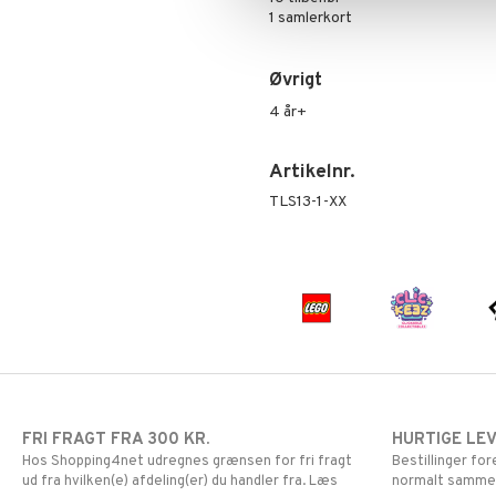
Pokemon
1 samlerkort
Skrållan
Spiderman
Øvrigt
Super Mario
4 år+
Artikelnr.
TLS13-1-XX
FRI FRAGT FRA 300 KR.
HURTIGE LE
Hos Shopping4net udregnes grænsen for fri fragt
Bestillinger fo
ud fra hvilken(e) afdeling(er) du handler fra. Læs
normalt samme