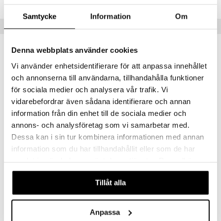
ersen & Findus
O Super Heroes
Samtycke
Information
Om
Tips til dig
pi Langstrømpe
ic
 MASKS
Denna webbplats använder cookies
kemon
Vi använder enhetsidentifierare för att anpassa innehållet
och annonserna till användarna, tillhandahålla funktioner
ållan
för sociala medier och analysera vår trafik. Vi
derman
vidarebefordrar även sådana identifierare och annan
er Mario
information från din enhet till de sociala medier och
annons- och analysföretag som vi samarbetar med.
Dessa kan i sin tur kombinera informationen med annan
information som du har tillhandahållit eller som de har
Lillan & Friends Jakke (41-46 cm)
Lillan & Friends Jeans & T-Shirt (41-46 cm)
samlat in när du har använt deras tjänster. Du godkänner
LILLAN & FRIENDS
LILLAN & FRIENDS
våra cookies vid fortsatt användande av vår webbplats.
99
99
kr.
kr.
Tillåt alla
Anpassa