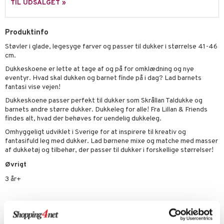
TIL UDSALGET »
ler
iti
tnite
etøj
s
erbaner
GO Bluey
Produktinfo
o
rsleg
Støvler i glade, legesyge farver og passer til dukker i størrelse 41-46
ney
g
O City
badabado
andleg
cm.
neys Prinsesser
O Classic
ki
ndørsleg
ikker
Dukkeskoene er lette at tage af og på for omklædning og nye
eventyr. Hvad skal dukken og barnet finde på i dag? Lad barnets
l
O Creator
ndørsspil
ikker
il
fantasi vise vejen!
t
zen
GO Disney
Dukkeskoene passer perfekt til dukker som Skrållan Taldukke og
0 brikker
il
barnets andre større dukker. Dukkeleg for alle! Fra Lillan & Friends
mål & svar
li Gris
O Disney Princess
findes alt, hvad der behøves for uendelig dukkeleg.
espil
pil
rodukt
Omhyggeligt udviklet i Sverige for at inspirere til kreativ og
ry Potter
GO DUPLO
slespil
fantasifuld leg med dukker. Lad børnene mixe og matche med masser
elingen
lo Kitty
af dukketøj og tilbehør, der passer til dukker i forskellige størrelser!
O Friends
ilstilbehør
Øvrigt
.L.
O Minecraft
3 år+
r Muh
GO Ninjago
itroldene
GO Speed Champions
Artikelnr.
 Patrol
GO Spidey
TLF13-1-XX