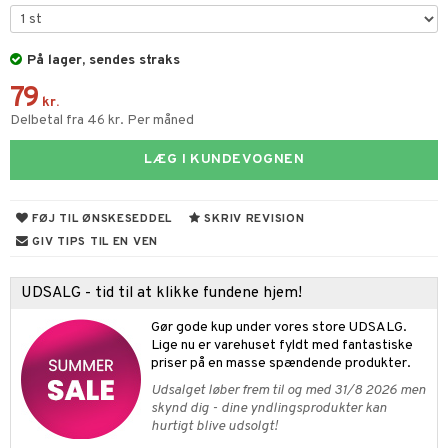
gtoys
ens Barn
På lager, sendes straks
79
ållan
kr.
Delbetal fra 46 kr. Per måned
ffi Love
LÆG I KUNDEVOGNEN
ndegård
yret
FØJ TIL ØNSKESEDDEL
SKRIV REVISION
urer
este & Gyngedyr
GIV TIPS TIL EN VEN
 Real
lendere
UDSALG - tid til at klikke fundene hjem!
tlest Pet Shop
figurer
Gør gode kup under vores store UDSALG.
leich - Fortidsdyr
blarna
jer
Lige nu er varehuset fyldt med fantastiske
priser på en masse spændende produkter.
leich - Heste
mse
ejdskøretøjer
usholdning"
Udsalget løber frem til og med 31/8 2026 men
leich - Wild Life
tman
er
ken & Køkkenredskaber
skynd dig - dine yndlingsprodukter kan
hurtigt blive udsolgt!
libompa
ndbiler
gøring
anicals
bil