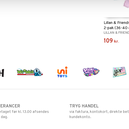
Lillan & Frien
2-pak (36-40
LILLAN & FRIEN
109
kr.
VERANCER
TRYG HANDEL
retaget før kl. 13.00 afsendes
via faktura, kontokort, direkte bet
 dag.
kundekonto.