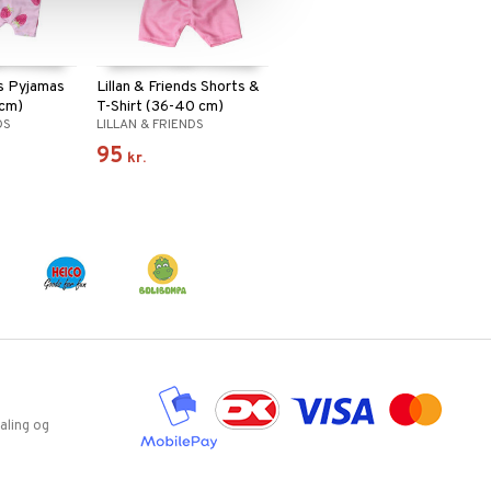
ds Pyjamas
Lillan & Friends Shorts &
 cm)
T-Shirt (36-40 cm)
DS
LILLAN & FRIENDS
95
kr.
aling og