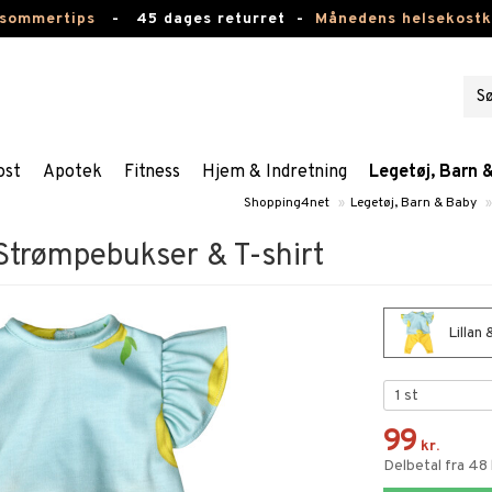
 sommertips
-
45 dages returret -
Månedens helsekost
ost
Apotek
Fitness
Hjem & Indretning
Legetøj, Barn 
Shopping4net
»
Legetøj, Barn & Baby
»
 Strømpebukser & T-shirt
Lillan
99
kr.
Delbetal fra 48