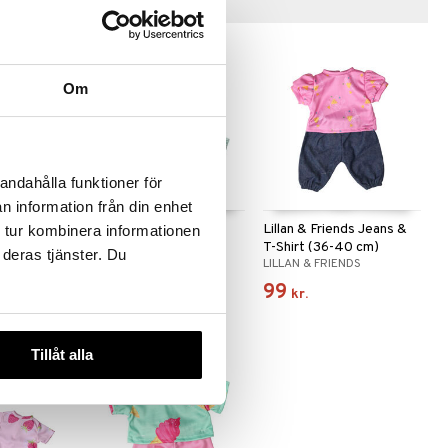
Tips til dig
Om
andahålla funktioner för
n information från din enhet
s
Lillan & Friends Jakke
Lillan & Friends Jeans &
 tur kombinera informationen
 (36-40
(36-40 cm)
T-Shirt (36-40 cm)
 deras tjänster. Du
DS
LILLAN & FRIENDS
LILLAN & FRIENDS
99
99
kr.
kr.
Tillåt alla