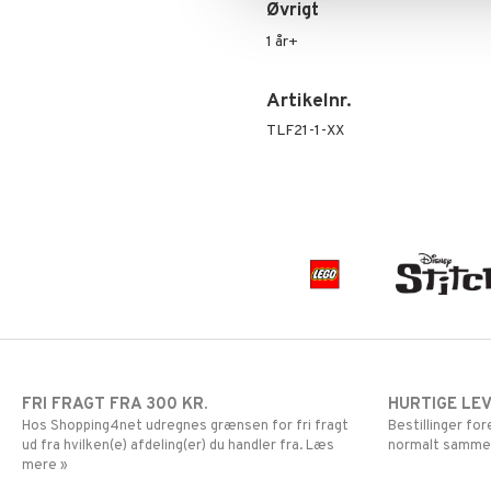
Mor Muh
LEGO Ninjago
Øvrigt
Mumitroldene
LEGO Speed Champions
1 år+
Paw Patrol
LEGO Spidey
Pedersen & Findus
LEGO Super Heroes
Artikelnr.
Pippi Langstrømpe
Sonic
TLF21-1-XX
PJ MASKS
Pokemon
Skrållan
Spiderman
Super Mario
FRI FRAGT FRA 300 KR.
HURTIGE LE
Hos Shopping4net udregnes grænsen for fri fragt
Bestillinger fo
ud fra hvilken(e) afdeling(er) du handler fra. Læs
normalt samme
mere »