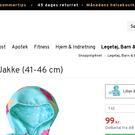
 sommertips
-
45 dages returret -
Månedens helsekost
ost
Apotek
Fitness
Hjem & Indretning
Legetøj, Barn 
Shopping4net
»
Legetøj, Barn &
 Jakke (41-46 cm)
Lillan
99
kr.
Delbetal fra 48