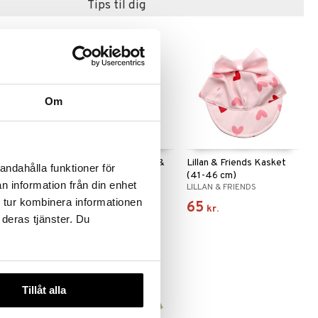
Tips til dig
Om
s
Lillan & Friends Jeans &
Lillan & Friends Kasket
andahålla funktioner för
 (41-46
T-Shirt (41-46 cm)
(41-46 cm)
n information från din enhet
DS
LILLAN & FRIENDS
LILLAN & FRIENDS
 tur kombinera informationen
99
65
kr.
kr.
 deras tjänster. Du
Tillåt alla