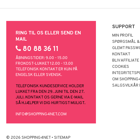
SUPPORT
RING TIL OS ELLER SEND EN
MIN PROFIL
MAIL
SPØRGSMÅL &
80 88 36 11
GLEMT PASSW
KONTAKT
ÅBNINGSTIDER: 9.00 - 15.00
BLIV AFFILIATE
FROKOST-LUKKET 12.00 - 13.00
COOKIES
TELEFONISK KONTAKT ER KUN PÅ
INTEGRITETSP
ENGELSK ELLER SVENSK.
OM SHOPPING
SALGSVILKÅR
TELEFONISK KUNDESERVICE HOLDER
LUKKET FRA DEN 29. JUNI TIL DEN 27.
JULI. KONTAKT OS GERNE VIA E-MAIL
SÅ HJÆLPER VI DIG HURTIGST MULIGT.
INFO@SHOPPING4NET.COM
© 2026 SHOPPING4NET
•
SITEMAP