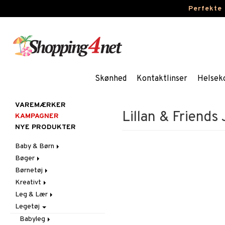
Perfekte
Skønhed
Kontaktlinser
Helsek
VAREMÆRKER
Lillan & Friends
KAMPAGNER
NYE PRODUKTER
Baby & Børn
Bøger
Aktivitet
Børnetøj
Badekåber & Håndklæder
Dagbøger
Babygym
Kreativt
Barnevogn-tilbehør
Kreative bøger
Accessories
Bid & Rangler
Leg & Lær
Fest
Malebøger
Badetøj & UV-tøj
Klistermærker
Skråstole
Kasketter & Solhatte
Legetøj
Gravid/Mor
Kjoler
Kreativt materiale
Eksperimenter
Sutteklude
Tilbehør
Indretning
Nattøj
Kreativt Sæt
Indlæringsspil
Uroer
Udklædning
Graviditet & amning
Babyleg