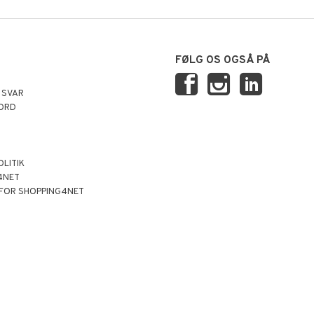
FØLG OS OGSÅ PÅ
 SVAR
ORD
OLITIK
4NET
 FOR SHOPPING4NET