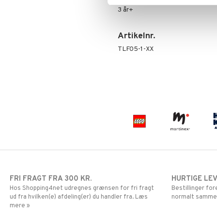
Mor Muh
LEGO Ninjago
3 år+
Mumitroldene
LEGO Speed Champions
Paw Patrol
LEGO Spidey
Artikelnr.
Pedersen & Findus
LEGO Super Heroes
Pippi Langstrømpe
Sonic
TLF05-1-XX
PJ MASKS
Pokemon
Skrållan
Spiderman
Super Mario
FRI FRAGT FRA 300 KR.
HURTIGE LE
Hos Shopping4net udregnes grænsen for fri fragt
Bestillinger fo
ud fra hvilken(e) afdeling(er) du handler fra. Læs
normalt samme
mere »