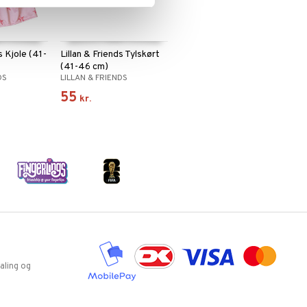
s Kjole (41-
Lillan & Friends Tylskørt
(41-46 cm)
DS
LILLAN & FRIENDS
55
kr.
aling og