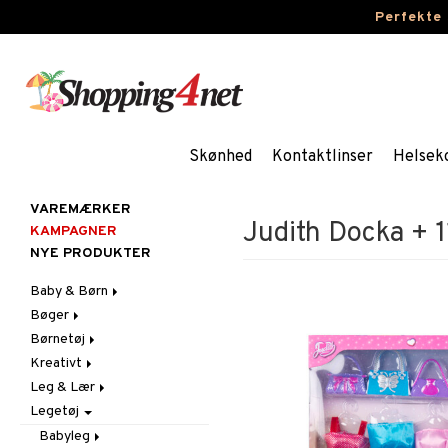
Perfekte
Skønhed
Kontaktlinser
Helsek
VAREMÆRKER
Judith Docka + 1
KAMPAGNER
NYE PRODUKTER
Baby & Børn
Bøger
Aktivitet
Børnetøj
Badekåber & Håndklæder
Dagbøger
Babygym
Kreativt
Barnevogn-tilbehør
Kreative bøger
Accessories
Bid & Rangler
Leg & Lær
Fest
Malebøger
Badetøj & UV-tøj
Klistermærker
Skråstole
Kasketter & Solhatte
Legetøj
Gravid/Mor
Kjoler
Kreativt materiale
Eksperimenter
Sutteklude
Tilbehør
Indretning
Nattøj
Kreativt Sæt
Indlæringsspil
Uroer
Udklædning
Graviditet & amning
Babyleg