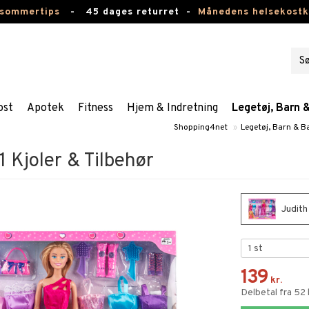
 sommertips
-
45 dages returret -
Månedens helsekost
ost
Apotek
Fitness
Hjem & Indretning
Legetøj, Barn 
Shopping4net
»
Legetøj, Barn & B
1 Kjoler & Tilbehør
Judith
139
kr.
Delbetal fra 52