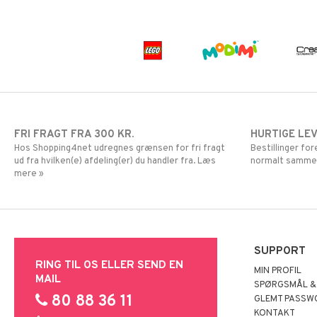
Mor Muh
LEGO Ninjago
Mumitroldene
LEGO Speed Champions
Paw Patrol
LEGO Spidey
Pedersen & Findus
LEGO Super Heroes
Pippi Langstrømpe
Sonic
PJ MASKS
Pokemon
Skrållan
FRI FRAGT FRA 300 KR.
HURTIGE LE
Spiderman
Hos Shopping4net udregnes grænsen for fri fragt
Bestillinger fo
Super Mario
ud fra hvilken(e) afdeling(er) du handler fra. Læs
normalt samme
mere »
SUPPORT
RING TIL OS ELLER SEND EN
MIN PROFIL
MAIL
SPØRGSMÅL &
80 88 36 11
GLEMT PASSW
KONTAKT