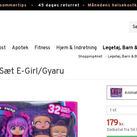
 sommertips
-
45 dages returret -
Månedens helsekost
ost
Apotek
Fitness
Hjem & Indretning
Legetøj, Barn 
Shopping4net
»
Legetøj, Barn & 
Sæt E-Girl/Gyaru
Animak
179
kr.
Delbetal fra 56