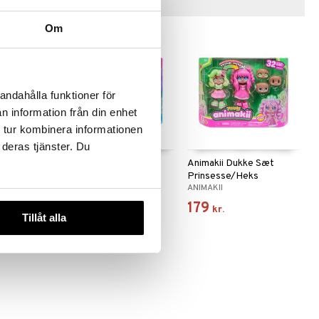
Tips til dig
Om
andahålla funktioner för
n information från din enhet
 tur kombinera informationen
 deras tjänster. Du
Set Fire/Ice
Animakii Dukke Sæt
Animakii Dukke Sæt
Panda/Alien Kitty
Prinsesse/Heks
ANIMAKII
ANIMAKII
179
179
kr.
kr.
Tillåt alla