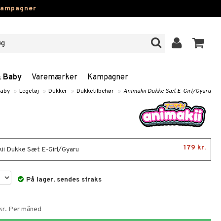
kampagner
& Baby
Varemærker
Kampagner
Baby
»
Legetøj
»
Dukker
»
Dukketilbehør
»
Animakii Dukke Sæt E-Girl/Gyaru
179 kr.
ii Dukke Sæt E-Girl/Gyaru
På lager, sendes straks
 kr. Per måned