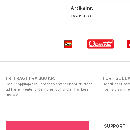
Mor Muh
LEGO Ninjago
Artikelnr.
Mumitroldene
LEGO Speed Champions
Paw Patrol
LEGO Spidey
TAY85-1-XX
Pedersen & Findus
LEGO Super Heroes
Pippi Langstrømpe
Sonic
PJ MASKS
Pokemon
Skrållan
Spiderman
Super Mario
FRI FRAGT FRA 300 KR.
HURTIGE LE
Hos Shopping4net udregnes grænsen for fri fragt
Bestillinger fo
ud fra hvilken(e) afdeling(er) du handler fra. Læs
normalt samme
mere »
SUPPORT