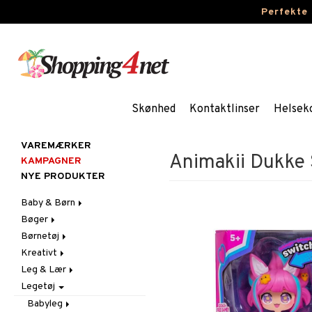
Perfekte
Skønhed
Kontaktlinser
Helsek
VAREMÆRKER
Animakii Dukke 
KAMPAGNER
NYE PRODUKTER
Baby & Børn
Bøger
Aktivitet
Børnetøj
Badekåber & Håndklæder
Dagbøger
Babygym
Kreativt
Barnevogn-tilbehør
Kreative bøger
Accessories
Bid & Rangler
Leg & Lær
Fest
Malebøger
Badetøj & UV-tøj
Klistermærker
Skråstole
Kasketter & Solhatte
Legetøj
Gravid/Mor
Kjoler
Kreativt materiale
Eksperimenter
Sutteklude
Tilbehør
Indretning
Nattøj
Kreativt Sæt
Indlæringsspil
Uroer
Udklædning
Graviditet & amning
Babyleg