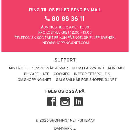
RING TIL OS ELLER SEND EN MAIL
80 88 36 11
ÅBNINGSTIDER: 9.00 - 15.00
FROKOST-LUKKET 12.00 - 13.00
TELEFONISK KONTAKT ER KUN PÅ ENGELSK ELLER SVENSK.
INFO@SHOPPING4NET.COM
SUPPORT
MIN PROFIL
SPØRGSMÅL & SVAR
GLEMT PASSWORD
KONTAKT
BLIV AFFILIATE
COOKIES
INTEGRITETSPOLITIK
OM SHOPPING4NET
SALGSVILKÅR FOR SHOPPING4NET
FØLG OS OGSÅ PÅ
© 2026 SHOPPING4NET
•
SITEMAP
DANMARK