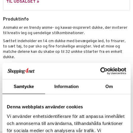
TIL UDSALGET »
ler
iti
tnite
etøj
s
erbaner
GO Bluey
Produktinfo
o
rsleg
Animakii er en trendy anime- og kawaii-inspireret dukke, der inviterer
ney
g
O City
badabado
andleg
til kreativ leg og uendelige stilkombinationer.
neys Prinsesser
O Classic
ki
ndørsleg
ikker
Sættet indeholder en 14 cm dukke med bevægelige led, to frisurer,
to sæt tøj, to par sko og fire forskellige ansigter. Ved at mixe og
l
O Creator
ndørsspil
ikker
il
matche delene kan du skabe op til 32 unikke stilarter fra en enkelt
t
dukke.
zen
GO Disney
0 brikker
il
Animakii-dukkerne opfordrer børn til at udtrykke deres egen stil og
mål & svar
li Gris
O Disney Princess
fantasi, og med flere dukker overstiger kombinationsmulighederne
espil
pil
tusind.
rodukt
ry Potter
GO DUPLO
slespil
Øvrigt
Samtycke
Information
Om
elingen
lo Kitty
O Friends
ilstilbehør
5 år+
.L.
O Minecraft
Denna webbplats använder cookies
Artikelnr.
r Muh
GO Ninjago
Vi använder enhetsidentifierare för att anpassa innehållet
TAY88-1-XX
itroldene
GO Speed Champions
och annonserna till användarna, tillhandahålla funktioner
 Patrol
för sociala medier och analysera vår trafik. Vi
GO Spidey