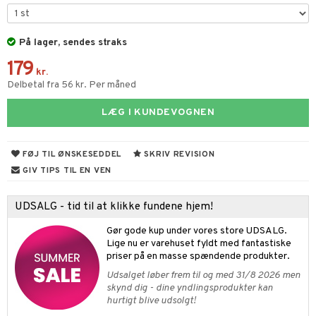
gtoys
ens Barn
På lager, sendes straks
179
ållan
kr.
Delbetal fra 56 kr. Per måned
ffi Love
LÆG I KUNDEVOGNEN
ndegård
yret
FØJ TIL ØNSKESEDDEL
SKRIV REVISION
urer
este & Gyngedyr
GIV TIPS TIL EN VEN
 Real
lendere
UDSALG - tid til at klikke fundene hjem!
tlest Pet Shop
figurer
Gør gode kup under vores store UDSALG.
leich - Fortidsdyr
blarna
jer
Lige nu er varehuset fyldt med fantastiske
priser på en masse spændende produkter.
leich - Heste
mse
ejdskøretøjer
usholdning"
Udsalget løber frem til og med 31/8 2026 men
leich - Wild Life
tman
er
ken & Køkkenredskaber
skynd dig - dine yndlingsprodukter kan
hurtigt blive udsolgt!
libompa
ndbiler
gøring
anicals
bil