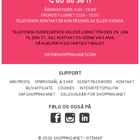
80 88 36 11
ÅBNINGSTIDER: 9.00 - 15.00
FROKOST-LUKKET 12.00 - 13.00
TELEFONISK KONTAKT ER KUN PÅ ENGELSK ELLER SVENSK.
TELEFONISK KUNDESERVICE HOLDER LUKKET FRA DEN 29. JUNI
TIL DEN 27. JULI. KONTAKT OS GERNE VIA E-MAIL
SÅ HJÆLPER VI DIG HURTIGST MULIGT.
INFO@SHOPPING4NET.COM
SUPPORT
MIN PROFIL
SPØRGSMÅL & SVAR
GLEMT PASSWORD
KONTAKT
BLIV AFFILIATE
COOKIES
INTEGRITETSPOLITIK
OM SHOPPING4NET
SALGSVILKÅR FOR SHOPPING4NET
FØLG OS OGSÅ PÅ
© 2026 SHOPPING4NET
•
SITEMAP