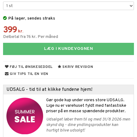
ney Prinsesser
tlest Pet Shop
figurer
ketilbehør
leich - Fortidsdyr
På lager, sendes straks
blarna
jer
399
by's Dollhouse
leich - Heste
mse
ejdskøretøjer
usholdning"
kr.
Delbetal fra 76 kr. Per måned
py Friends
leich - Wild Life
tman
er
ken & Køkkenredskaber
LÆG I KUNDEVOGNEN
.L.
libompa
ndbiler
gøring
anicals
bil
gtoys
ler
iti
tnite
etøj
FØJ TIL ØNSKESEDDEL
SKRIV REVISION
ens Barn
s
erbaner
GO Bluey
o
rsleg
GIV TIPS TIL EN VEN
ållan
ney
g
O City
badabado
andleg
UDSALG - tid til at klikke fundene hjem!
ffi Love
neys Prinsesser
O Classic
ki
ndørsleg
ikker
Gør gode kup under vores store UDSALG.
l
O Creator
ndørsspil
ikker
il
Lige nu er varehuset fyldt med fantastiske
t
priser på en masse spændende produkter.
zen
GO Disney
0 brikker
il
Udsalget løber frem til og med 31/8 2026 men
mål & svar
li Gris
O Disney Princess
skynd dig - dine yndlingsprodukter kan
espil
pil
hurtigt blive udsolgt!
rodukt
ry Potter
GO DUPLO