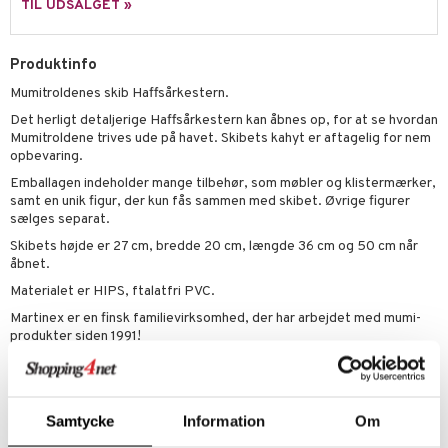
slespil
TIL UDSALGET »
elingen
lo Kitty
O Friends
ilstilbehør
.L.
O Minecraft
Produktinfo
Mumitroldenes skib Haffsårkestern.
r Muh
GO Ninjago
Det herligt detaljerige Haffsårkestern kan åbnes op, for at se hvordan
itroldene
GO Speed Champions
Mumitroldene trives ude på havet. Skibets kahyt er aftagelig for nem
opbevaring.
 Patrol
GO Spidey
Emballagen indeholder mange tilbehør, som møbler og klistermærker,
ersen & Findus
O Super Heroes
samt en unik figur, der kun fås sammen med skibet. Øvrige figurer
sælges separat.
pi Langstrømpe
ic
Skibets højde er 27 cm, bredde 20 cm, længde 36 cm og 50 cm når
åbnet.
 MASKS
Materialet er HIPS, ftalatfri PVC.
kemon
Martinex er en finsk familievirksomhed, der har arbejdet med mumi-
ållan
produkter siden 1991!
Øvrigt
derman
3 år+
er Mario
Samtycke
Information
Om