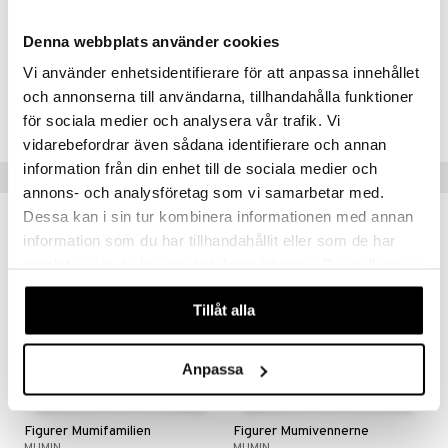
Denna webbplats använder cookies
Vi använder enhetsidentifierare för att anpassa innehållet
Artikelnr.
och annonserna till användarna, tillhandahålla funktioner
TME47-1-XX
för sociala medier och analysera vår trafik. Vi
vidarebefordrar även sådana identifierare och annan
information från din enhet till de sociala medier och
Tips til dig
annons- och analysföretag som vi samarbetar med.
Dessa kan i sin tur kombinera informationen med annan
information som du har tillhandahållit eller som de har
samlat in när du har använt deras tjänster. Du godkänner
våra cookies vid fortsatt användande av vår webbplats.
Tillåt alla
Anpassa
Figurer Mumifamilien
Figurer Mumivennerne