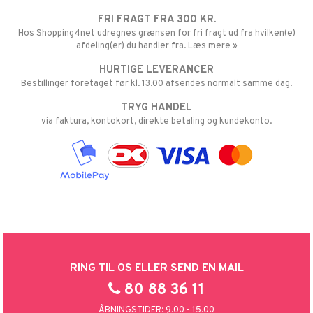
FRI FRAGT FRA 300 KR.
Hos Shopping4net udregnes grænsen for fri fragt ud fra hvilken(e)
afdeling(er) du handler fra. Læs mere »
HURTIGE LEVERANCER
Bestillinger foretaget før kl. 13.00 afsendes normalt samme dag.
TRYG HANDEL
via faktura, kontokort, direkte betaling og kundekonto.
RING TIL OS ELLER SEND EN MAIL
80 88 36 11
ÅBNINGSTIDER: 9.00 - 15.00