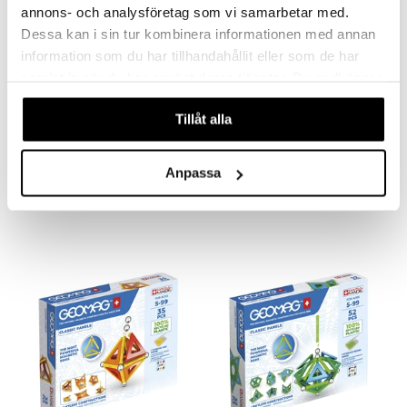
annons- och analysföretag som vi samarbetar med.
Dessa kan i sin tur kombinera informationen med annan
information som du har tillhandahållit eller som de har
samlat in när du har använt deras tjänster. Du godkänner
våra cookies vid fortsatt användande av vår webbplats.
Tillåt alla
Geomag Glow Genbrugt 25 Dele
Geomag Magicube Blokke Stabling 8 Dele
GEOMAG
GEOMAG
Anpassa
129
129
kr.
kr.