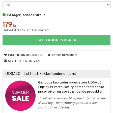
ney Prinsesser
tlest Pet Shop
figurer
ketilbehør
leich - Fortidsdyr
På lager, sendes straks
blarna
jer
179
by's Dollhouse
leich - Heste
mse
ejdskøretøjer
usholdning"
kr.
Delbetal fra 56 kr. Per måned
py Friends
leich - Wild Life
tman
er
ken & Køkkenredskaber
LÆG I KUNDEVOGNEN
.L.
libompa
ndbiler
gøring
anicals
bil
gtoys
ler
iti
tnite
etøj
FØJ TIL ØNSKESEDDEL
SKRIV REVISION
ens Barn
s
erbaner
GO Bluey
o
rsleg
GIV TIPS TIL EN VEN
ållan
ney
g
O City
badabado
andleg
UDSALG - tid til at klikke fundene hjem!
ffi Love
neys Prinsesser
O Classic
ki
ndørsleg
ikker
Gør gode kup under vores store UDSALG.
l
O Creator
ndørsspil
ikker
il
Lige nu er varehuset fyldt med fantastiske
t
priser på en masse spændende produkter.
zen
GO Disney
0 brikker
il
Udsalget løber frem til og med 31/8 2026 men
mål & svar
li Gris
O Disney Princess
skynd dig - dine yndlingsprodukter kan
espil
pil
hurtigt blive udsolgt!
rodukt
ry Potter
GO DUPLO