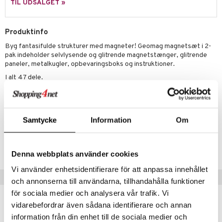
slespil
TIL UDSALGET »
elingen
lo Kitty
O Friends
ilstilbehør
.L.
O Minecraft
Produktinfo
Byg fantasifulde strukturer med magneter! Geomag magnetsæt i 2-
r Muh
GO Ninjago
pak indeholder selvlysende og glitrende magnetstænger, glitrende
itroldene
paneler, metalkugler, opbevaringsboks og instruktioner.
GO Speed Champions
I alt 47 dele.
 Patrol
GO Spidey
Øvrigt
ersen & Findus
O Super Heroes
3 år+
pi Langstrømpe
ic
Samtycke
Information
Om
 MASKS
Artikelnr.
TGM04-1-XX
kemon
Denna webbplats använder cookies
ållan
Vi använder enhetsidentifierare för att anpassa innehållet
Populære produkter
och annonserna till användarna, tillhandahålla funktioner
derman
för sociala medier och analysera vår trafik. Vi
er Mario
vidarebefordrar även sådana identifierare och annan
information från din enhet till de sociala medier och