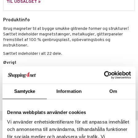
slespil
TIL UDSALGET »
elingen
lo Kitty
O Friends
ilstilbehør
.L.
O Minecraft
Produktinfo
Brug magneter til at bygge smukke glitrende former og strukturer!
r Muh
GO Ninjago
Sættet indeholder magnetstænger, metalkugler, glitterpaneler
itroldene
fremstillet af 100 % genbrugsplast, opbevaringsboks og
GO Speed Champions
instruktioner.
 Patrol
GO Spidey
Sættet indeholder i alt 22 dele.
ersen & Findus
O Super Heroes
Øvrigt
pi Langstrømpe
3 år+
ic
 MASKS
Artikelnr.
Samtycke
Information
Om
kemon
TGM12-1-XX
ållan
Denna webbplats använder cookies
derman
Tips til dig
Vi använder enhetsidentifierare för att anpassa innehållet
er Mario
och annonserna till användarna, tillhandahålla funktioner
för sociala medier och analysera vår trafik. Vi