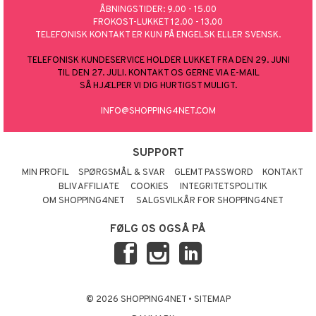
ÅBNINGSTIDER: 9.00 - 15.00
FROKOST-LUKKET 12.00 - 13.00
TELEFONISK KONTAKT ER KUN PÅ ENGELSK ELLER SVENSK.
TELEFONISK KUNDESERVICE HOLDER LUKKET FRA DEN 29. JUNI
TIL DEN 27. JULI. KONTAKT OS GERNE VIA E-MAIL
SÅ HJÆLPER VI DIG HURTIGST MULIGT.
INFO@SHOPPING4NET.COM
SUPPORT
MIN PROFIL
SPØRGSMÅL & SVAR
GLEMT PASSWORD
KONTAKT
BLIV AFFILIATE
COOKIES
INTEGRITETSPOLITIK
OM SHOPPING4NET
SALGSVILKÅR FOR SHOPPING4NET
FØLG OS OGSÅ PÅ
© 2026 SHOPPING4NET
•
SITEMAP