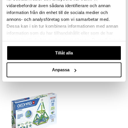
vidarebefordrar även sådana identifierare och annan
information från din enhet till de sociala medier och
annons- och analysföretag som vi samarbetar med.
Dessa kan i sin tur kombinera informationen med annan
information som du har tillhandahållit eller som de har
samlat in när du har använt deras tjänster. Du godkänner
våra cookies vid fortsatt användande av vår webbplats.
Geomag Classic Recycled 25 Dele
Geomag Classic Recycled 42 Dele
Tillåt alla
GEOMAG
GEOMAG
129
199
kr.
kr.
Anpassa