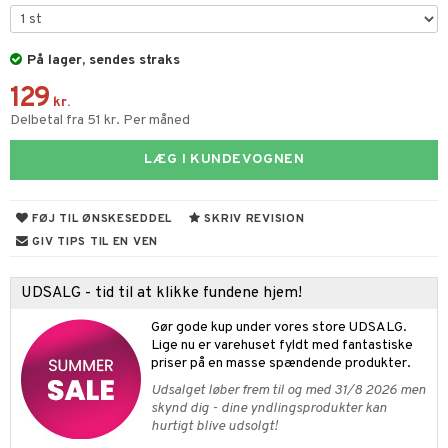
ney Prinsesser
tlest Pet Shop
figurer
ketilbehør
leich - Fortidsdyr
På lager, sendes straks
blarna
jer
129
by's Dollhouse
leich - Heste
mse
ejdskøretøjer
usholdning"
kr.
Delbetal fra 51 kr. Per måned
py Friends
leich - Wild Life
tman
er
ken & Køkkenredskaber
LÆG I KUNDEVOGNEN
.L.
libompa
ndbiler
gøring
anicals
bil
gtoys
ler
iti
tnite
etøj
FØJ TIL ØNSKESEDDEL
SKRIV REVISION
ens Barn
s
erbaner
GO Bluey
o
rsleg
GIV TIPS TIL EN VEN
ållan
ney
g
O City
badabado
andleg
UDSALG - tid til at klikke fundene hjem!
neys Prinsesser
O Classic
ki
ndørsleg
ikker
Gør gode kup under vores store UDSALG.
l
O Creator
ndørsspil
ikker
il
Lige nu er varehuset fyldt med fantastiske
t
priser på en masse spændende produkter.
zen
GO Disney
0 brikker
il
Udsalget løber frem til og med 31/8 2026 men
mål & svar
li Gris
O Disney Princess
skynd dig - dine yndlingsprodukter kan
espil
pil
hurtigt blive udsolgt!
rodukt
ry Potter
GO DUPLO