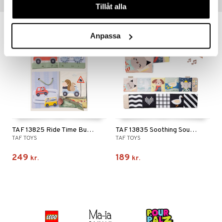
Tips til dig
Tillåt alla
Anpassa
TAF 13825 Ride Time Busy Book
TAF 13835 Soothing Sounds Book
TAF TOYS
TAF TOYS
249
189
kr.
kr.