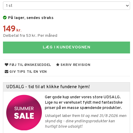
ketilbehør
leich - Fortidsdyr
blarna
jer
by's Dollhouse
leich - Heste
På lager, sendes straks
mse
ejdskøretøjer
usholdning"
149
py Friends
leich - Wild Life
tman
er
ken & Køkkenredskaber
kr.
Delbetal fra 53 kr. Per måned
.L.
libompa
ndbiler
gøring
anicals
bil
LÆG I KUNDEVOGNEN
gtoys
ler
iti
tnite
etøj
ens Barn
s
erbaner
GO Bluey
o
rsleg
FØJ TIL ØNSKESEDDEL
SKRIV REVISION
ållan
ney
g
O City
badabado
andleg
GIV TIPS TIL EN VEN
ffi Love
neys Prinsesser
O Classic
ki
ndørsleg
ikker
UDSALG - tid til at klikke fundene hjem!
l
O Creator
ndørsspil
ikker
il
t
Gør gode kup under vores store UDSALG.
zen
GO Disney
Lige nu er varehuset fyldt med fantastiske
0 brikker
il
mål & svar
priser på en masse spændende produkter.
li Gris
O Disney Princess
espil
pil
Udsalget løber frem til og med 31/8 2026 men
rodukt
ry Potter
GO DUPLO
skynd dig - dine yndlingsprodukter kan
slespil
hurtigt blive udsolgt!
elingen
lo Kitty
O Friends