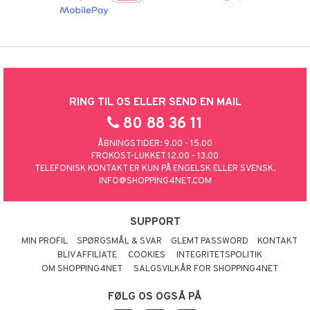
RING TIL OS ELLER SEND EN MAIL
80 88 36 11
ÅBNINGSTIDER: 9.00 - 15.00
FROKOST-LUKKET 12.00 - 13.00
TELEFONISK KONTAKT ER KUN PÅ ENGELSK ELLER SVENSK.
INFO@SHOPPING4NET.COM
SUPPORT
MIN PROFIL
SPØRGSMÅL & SVAR
GLEMT PASSWORD
KONTAKT
BLIV AFFILIATE
COOKIES
INTEGRITETSPOLITIK
OM SHOPPING4NET
SALGSVILKÅR FOR SHOPPING4NET
FØLG OS OGSÅ PÅ