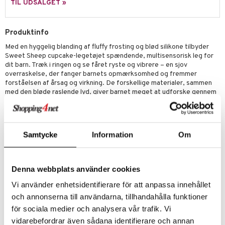
ilstilbehør
TIL UDSALGET »
.L.
O Minecraft
r Muh
GO Ninjago
Produktinfo
Med en hyggelig blanding af fluffy frosting og blød silikone tilbyder
itroldene
GO Speed Champions
Sweet Sheep cupcake-legetøjet spændende, multisensorisk leg for
 Patrol
dit barn. Træk i ringen og se fåret ryste og vibrere – en sjov
GO Spidey
overraskelse, der fanger barnets opmærksomhed og fremmer
ersen & Findus
O Super Heroes
forståelsen af årsag og virkning. De forskellige materialer, sammen
med den bløde raslende lyd, giver barnet meget at udforske gennem
pi Langstrømpe
ic
følesans, syn og hørelse. Fastgøres nemt på f.eks. barnevogn,
autostol eller pusletaske, så barnet altid har noget at lege med under
 MASKS
gåture eller rejser.
kemon
Samtycke
Information
Om
- Forskellige sensoriske materialer og blød raslende lyd
ållan
- Træk i ringen for at få fåret til at ryste
derman
Denna webbplats använder cookies
- Fremmer hånd-øje-koordination
Vi använder enhetsidentifierare för att anpassa innehållet
er Mario
- Lærer om årsag og virkning
och annonserna till användarna, tillhandahålla funktioner
för sociala medier och analysera vår trafik. Vi
- Fastgøres nemt på f.eks. barnevognen eller autostolen
vidarebefordrar även sådana identifierare och annan