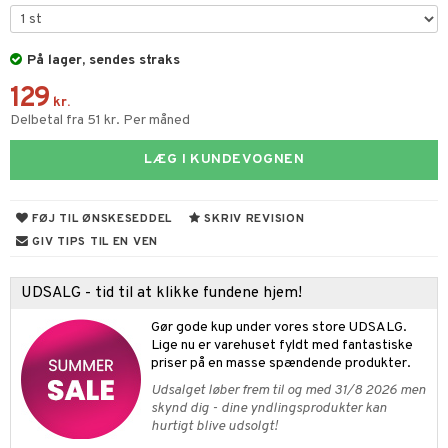
ketilbehør
leich - Fortidsdyr
blarna
jer
by's Dollhouse
leich - Heste
På lager, sendes straks
mse
ejdskøretøjer
usholdning"
129
py Friends
leich - Wild Life
tman
er
ken & Køkkenredskaber
kr.
Delbetal fra 51 kr. Per måned
.L.
libompa
ndbiler
gøring
anicals
bil
LÆG I KUNDEVOGNEN
gtoys
ler
iti
tnite
etøj
ens Barn
s
erbaner
GO Bluey
o
rsleg
FØJ TIL ØNSKESEDDEL
SKRIV REVISION
ållan
ney
g
O City
badabado
andleg
GIV TIPS TIL EN VEN
ffi Love
neys Prinsesser
O Classic
ki
ndørsleg
ikker
UDSALG - tid til at klikke fundene hjem!
l
O Creator
ndørsspil
ikker
il
t
Gør gode kup under vores store UDSALG.
zen
GO Disney
Lige nu er varehuset fyldt med fantastiske
0 brikker
il
mål & svar
priser på en masse spændende produkter.
li Gris
O Disney Princess
espil
pil
Udsalget løber frem til og med 31/8 2026 men
rodukt
ry Potter
GO DUPLO
skynd dig - dine yndlingsprodukter kan
slespil
hurtigt blive udsolgt!
elingen
lo Kitty
O Friends