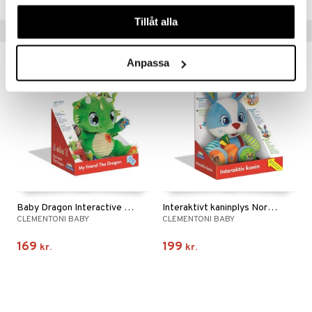
våra cookies vid fortsatt användande av vår webbplats.
Tillåt alla
Tips til dig
Anpassa
Baby Dragon Interactive Plush
Interaktivt kaninplys Nordisk
CLEMENTONI BABY
CLEMENTONI BABY
169
199
kr.
kr.