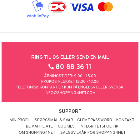
RING TIL OS ELLER SEND EN MAIL
80 88 36 11
ÅBNINGSTIDER: 9.00 - 15.00
FROKOST-LUKKET 12.00 - 13.00
TELEFONISK KONTAKT ER KUN PÅ ENGELSK ELLER SVENSK.
INFO@SHOPPING4NET.COM
SUPPORT
MIN PROFIL
SPØRGSMÅL & SVAR
GLEMT PASSWORD
KONTAKT
BLIV AFFILIATE
COOKIES
INTEGRITETSPOLITIK
OM SHOPPING4NET
SALGSVILKÅR FOR SHOPPING4NET