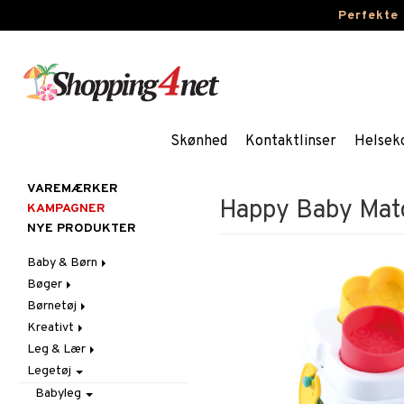
Perfekte
Skønhed
Kontaktlinser
Helsek
VAREMÆRKER
Happy Baby Mat
KAMPAGNER
NYE PRODUKTER
Baby & Børn
Bøger
Aktivitet
Børnetøj
Badekåber & Håndklæder
Dagbøger
Babygym
Kreativt
Barnevogn-tilbehør
Kreative bøger
Accessories
Bid & Rangler
Leg & Lær
Fest
Malebøger
Badetøj & UV-tøj
Klistermærker
Skråstole
Kasketter & Solhatte
Legetøj
Gravid/Mor
Kjoler
Kreativt materiale
Eksperimenter
Sutteklude
Tilbehør
Indretning
Nattøj
Kreativt Sæt
Indlæringsspil
Uroer
Udklædning
Graviditet & amning
Babyleg