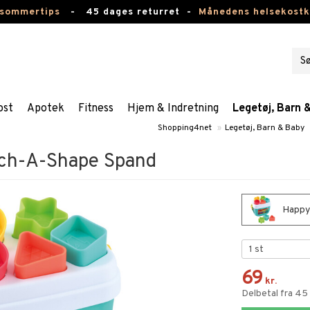
 sommertips
-
45 dages returret -
Månedens helsekost
ost
Apotek
Fitness
Hjem & Indretning
Legetøj, Barn 
Shopping4net
»
Legetøj, Barn & Baby
ch-A-Shape Spand
Happy
69
kr.
Delbetal fra 45