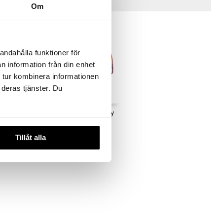
Tips til dig
Om
andahålla funktioner för
n information från din enhet
 tur kombinera informationen
 deras tjänster. Du
ensorisk
Happy Baby Tap & Play
Musikmåtte
HAPPY BABY
Tillåt alla
149
kr.