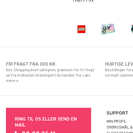
THB17-1-XX
Super Mario
FRI FRAGT FRA 300 KR.
HURTIGE LE
Hos Shopping4net udregnes grænsen for fri fragt
Bestillinger fo
ud fra hvilken(e) afdeling(er) du handler fra. Læs
normalt samme
mere »
SUPPORT
RING TIL OS ELLER SEND EN
MIN PROFIL
MAIL
SPØRGSMÅL &