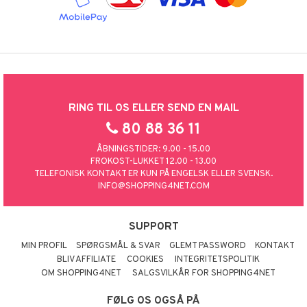
RING TIL OS ELLER SEND EN MAIL
80 88 36 11
ÅBNINGSTIDER: 9.00 - 15.00
FROKOST-LUKKET 12.00 - 13.00
TELEFONISK KONTAKT ER KUN PÅ ENGELSK ELLER SVENSK.
INFO@SHOPPING4NET.COM
SUPPORT
MIN PROFIL
SPØRGSMÅL & SVAR
GLEMT PASSWORD
KONTAKT
BLIV AFFILIATE
COOKIES
INTEGRITETSPOLITIK
OM SHOPPING4NET
SALGSVILKÅR FOR SHOPPING4NET
FØLG OS OGSÅ PÅ