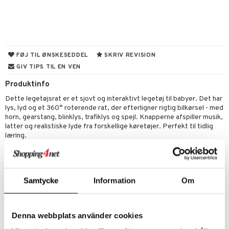
ketilbehør
leich - Fortidsdyr
blarna
jer
by's Dollhouse
leich - Heste
mse
ejdskøretøjer
usholdning"
py Friends
leich - Wild Life
tman
er
ken & Køkkenredskaber
FØJ TIL ØNSKESEDDEL
SKRIV REVISION
.L.
GIV TIPS TIL EN VEN
libompa
ndbiler
gøring
anicals
bil
gtoys
Produktinfo
ler
iti
tnite
etøj
Dette legetøjsrat er et sjovt og interaktivt legetøj til babyer. Det har
ens Barn
s
erbaner
GO Bluey
o
rsleg
lys, lyd og et 360° roterende rat, der efterligner rigtig bilkørsel - med
horn, gearstang, blinklys, trafiklys og spejl. Knapperne afspiller musik,
ållan
ney
g
O City
badabado
andleg
latter og realistiske lyde fra forskellige køretøjer. Perfekt til tidlig
ffi Love
læring.
neys Prinsesser
O Classic
ki
ndørsleg
ikker
Øvrigt
l
O Creator
ndørsspil
ikker
il
1,5 år+
t
zen
GO Disney
0 brikker
il
Samtycke
Information
Om
mål & svar
li Gris
O Disney Princess
Artikelnr.
espil
pil
rodukt
TAY39-1-XX
ry Potter
GO DUPLO
slespil
Denna webbplats använder cookies
elingen
lo Kitty
O Friends