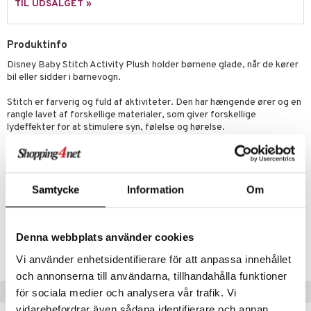
ilstilbehør
TIL UDSALGET »
.L.
O Minecraft
r Muh
GO Ninjago
Produktinfo
Disney Baby Stitch Activity Plush
holder børnene glade, når de kører
itroldene
GO Speed Champions
bil eller sidder i barnevogn.
 Patrol
GO Spidey
Stitch er farverig og fuld af aktiviteter. Den har hængende ører og en
ersen & Findus
O Super Heroes
rangle lavet af forskellige materialer, som giver forskellige
lydeffekter for at stimulere syn, følelse og hørelse.
pi Langstrømpe
ic
Kan maskinvaskes.
 MASKS
Øvrigt
kemon
Samtycke
Information
Om
6 mdr+
ållan
Artikelnr.
derman
Denna webbplats använder cookies
TDI41-1-XX
er Mario
Vi använder enhetsidentifierare för att anpassa innehållet
och annonserna till användarna, tillhandahålla funktioner
Populære produkter
för sociala medier och analysera vår trafik. Vi
vidarebefordrar även sådana identifierare och annan