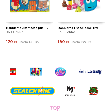
Babblarna Aktivitets puslespil i Mit Hus
Babblarna Puttekasse Træ
BABBLARNA
BABBLARNA
120
160
149
199
kr.
(
norm.
kr.
)
kr.
(
norm.
kr.
)