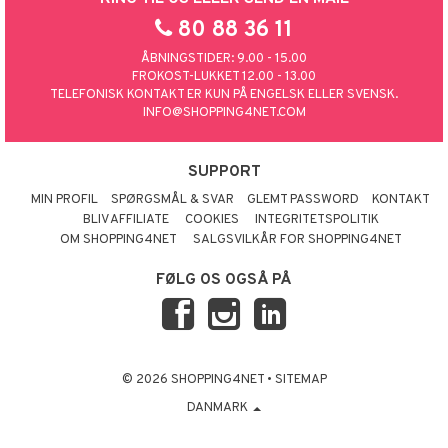
80 88 36 11
ÅBNINGSTIDER: 9.00 - 15.00
FROKOST-LUKKET 12.00 - 13.00
TELEFONISK KONTAKT ER KUN PÅ ENGELSK ELLER SVENSK.
INFO@SHOPPING4NET.COM
SUPPORT
MIN PROFIL
SPØRGSMÅL & SVAR
GLEMT PASSWORD
KONTAKT
BLIV AFFILIATE
COOKIES
INTEGRITETSPOLITIK
OM SHOPPING4NET
SALGSVILKÅR FOR SHOPPING4NET
FØLG OS OGSÅ PÅ
© 2026 SHOPPING4NET
•
SITEMAP
DANMARK