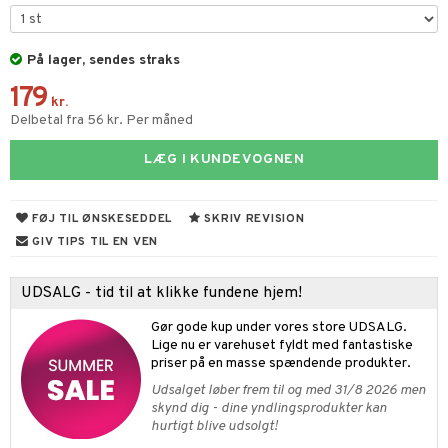
ketilbehør
leich - Fortidsdyr
blarna
jer
by's Dollhouse
leich - Heste
På lager, sendes straks
mse
ejdskøretøjer
usholdning"
179
py Friends
leich - Wild Life
tman
er
ken & Køkkenredskaber
kr.
Delbetal fra 56 kr. Per måned
.L.
libompa
ndbiler
gøring
anicals
bil
LÆG I KUNDEVOGNEN
gtoys
ler
iti
tnite
etøj
ens Barn
s
erbaner
GO Bluey
o
rsleg
FØJ TIL ØNSKESEDDEL
SKRIV REVISION
ållan
ney
g
O City
badabado
andleg
GIV TIPS TIL EN VEN
ffi Love
neys Prinsesser
O Classic
ki
ndørsleg
ikker
UDSALG - tid til at klikke fundene hjem!
l
O Creator
ndørsspil
ikker
il
t
Gør gode kup under vores store UDSALG.
zen
GO Disney
Lige nu er varehuset fyldt med fantastiske
0 brikker
il
mål & svar
priser på en masse spændende produkter.
li Gris
O Disney Princess
espil
pil
Udsalget løber frem til og med 31/8 2026 men
rodukt
ry Potter
GO DUPLO
skynd dig - dine yndlingsprodukter kan
slespil
hurtigt blive udsolgt!
elingen
lo Kitty
O Friends